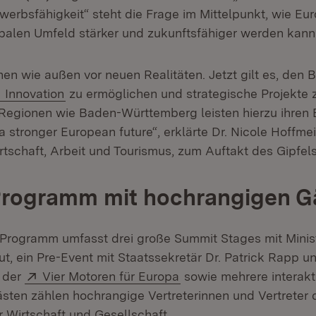
erbsfähigkeit“ steht die Frage im Mittelpunkt, wie Eu
balen Umfeld stärker und zukunftsfähiger werden kann
nen wie außen vor neuen Realitäten. Jetzt gilt es, den
Extern:
(Öffnet in neuem Fenster)
Innovation
zu ermöglichen und strategische Projekte 
Regionen wie Baden-Württemberg leisten hierzu ihren B
r a stronger European future“, erklärte Dr. Nicole Hoffme
irtschaft, Arbeit und Tourismus, zum Auftakt des Gipfels
Programm mit hochrangigen G
Programm umfasst drei große Summit Stages mit Ministe
ut, ein Pre-Event mit Staatssekretär Dr. Patrick Rapp u
Extern:
(Öffnet in neuem Fenste
 der
Vier Motoren für Europa
sowie mehrere interak
ästen zählen hochrangige Vertreterinnen und Vertreter 
er Wirtschaft und Gesellschaft.