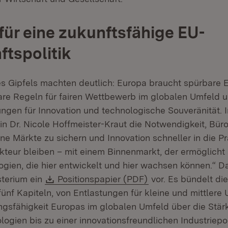
für eine zukunftsfähige EU-
ftspolitik
s Gipfels machten deutlich: Europa braucht spürbare 
are Regeln für fairen Wettbewerb im globalen Umfeld 
en für Innovation und technologische Souveränität. 
in Dr. Nicole Hoffmeister-Kraut die Notwendigkeit, Büro
e Märkte zu sichern und Innovation schneller in die Pr
teur bleiben – mit einem Binnenmarkt, der ermöglicht s
ogien, die hier entwickelt und hier wachsen können.“ D
Download:
(Öffnet in neuem F
sterium ein
Positionspapier (PDF)
vor. Es bündelt die
fünf Kapiteln, von Entlastungen für kleine und mittler
gsfähigkeit Europas im globalen Umfeld über die Stär
ogien bis zu einer innovationsfreundlichen Industriepol