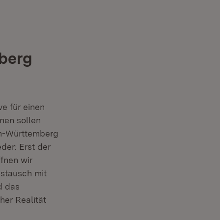
berg
ve für einen
onen sollen
en-Württemberg
der: Erst der
ffnen wir
ustausch mit
d das
er Realität