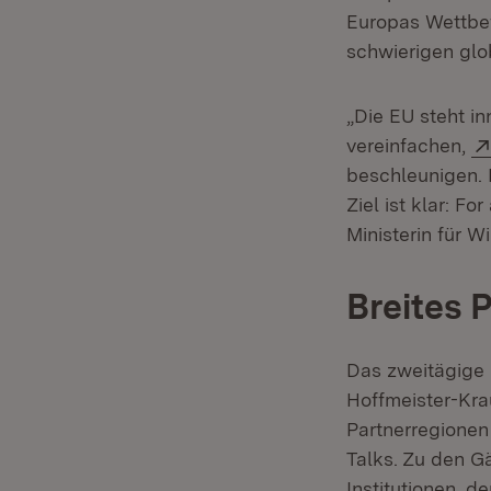
Europas Wettbew
schwierigen glo
„Die EU steht in
vereinfachen,
beschleunigen. 
Ziel ist klar: Fo
Ministerin für W
Breites 
Das zweitägige 
Hoffmeister-Kra
Partnerregionen
Talks. Zu den G
Institutionen, d