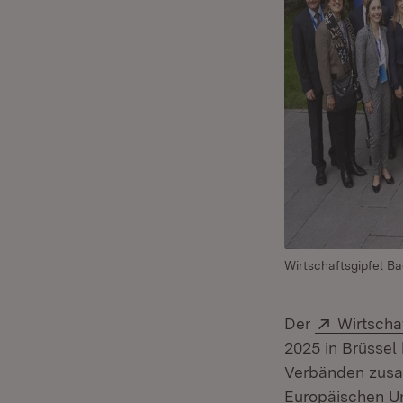
Wirtschaftsgipfel B
Extern:
Der
Wirtscha
2025 in Brüssel 
Verbänden zusam
Europäischen Un