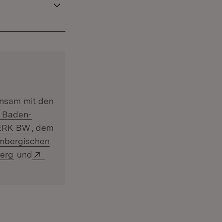
neuem Fenster)
nsam mit den
Extern:
Baden-
uem Fenster)
(Öffnet in neuem Fenster)
RK BW
, dem
r)
mbergischen
(Öffnet in neuem Fenster)
Extern:
erg
und