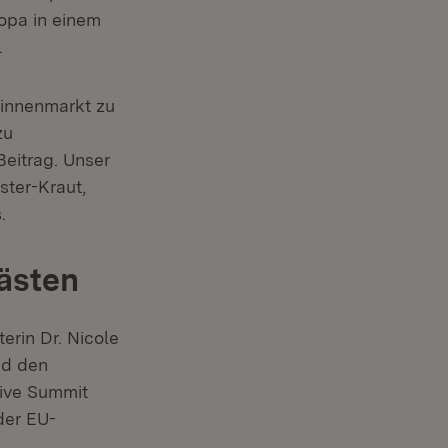
ropa in einem
.
 Binnenmarkt zu
zu
eitrag. Unser
ister-Kraut,
.
ästen
rin Dr. Nicole
nd den
r)
tive Summit
der EU-