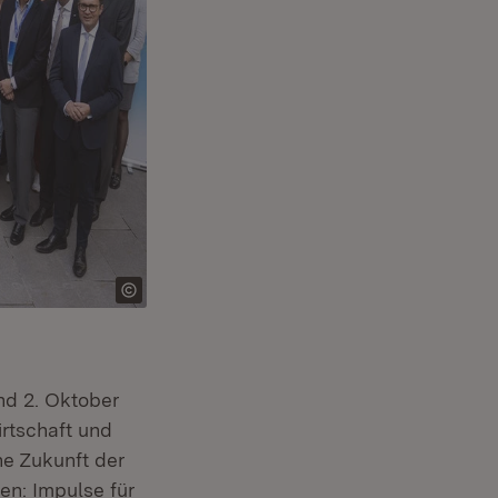
em Fenster)
nd 2. Oktober
irtschaft und
he Zukunft der
en: Impulse für