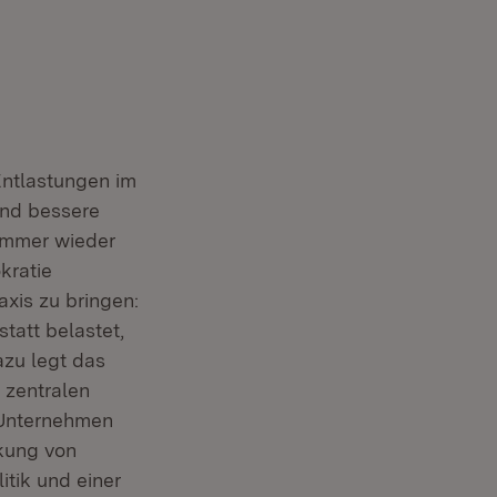
Entlastungen im
und bessere
Immer wieder
kratie
axis zu bringen:
tatt belastet,
azu legt das
enster)
 zentralen
e Unternehmen
kung von
itik und einer