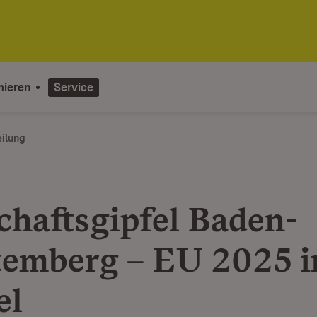
mieren
Service
eilung
chaftsgipfel Baden-
emberg – EU 2025 i
el