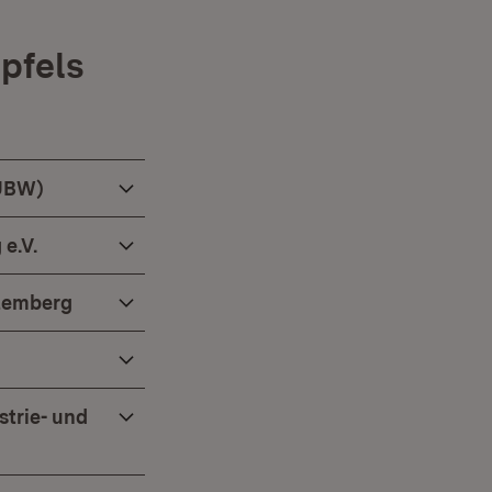
pfels
(UBW)
e.V.
ttemberg
strie- und