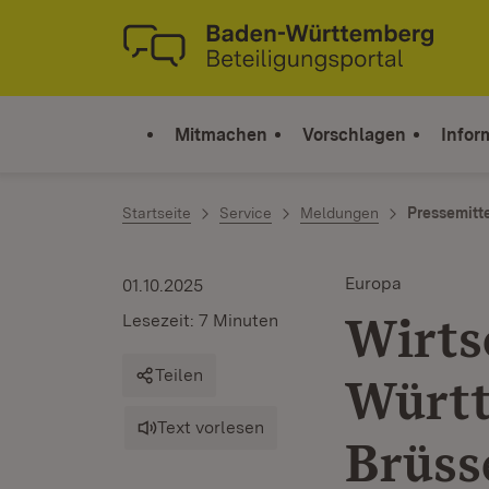
Zum Inhalt springen
Link zur Startseite
Mitmachen
Vorschlagen
Infor
Startseite
Service
Meldungen
Pressemitt
Europa
01.10.2025
Wirts
Lesezeit: 7 Minuten
Teilen
Württ
Text vorlesen
Brüss