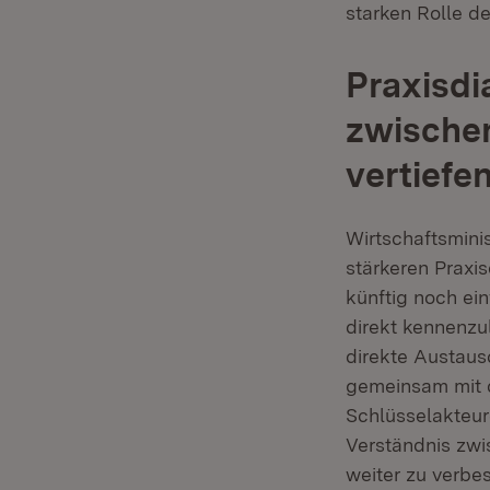
starken Rolle d
Praxisdi
zwische
vertiefe
Wirtschaftsminis
stärkeren Praxis
künftig noch ei
direkt kennenzul
direkte Austausc
gemeinsam mit d
Schlüsselakteur
Verständnis zwi
weiter zu verbes