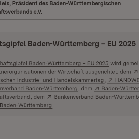
eileis, Präsident des Baden-Württembergischen
tsverbands e.V.
tsgipfel Baden-Württemberg – EU 2025
:
(Öffnet in 
chaftsgipfel Baden-Württemberg – EU 2025
wird gemei
tnerorganisationen der Wirtschaft ausgerichtet: dem
(Öffnet in ne
Extern:
schen Industrie- und Handelskammertag
,
HANDWE
(Öffnet in neuem Fenste
Extern:
enverband Baden-Württemberg
, dem
Baden-Württe
(Öffnet in neuem Fenster)
Extern:
aftsverband
, dem
Bankenverband Baden-Württemb
(Öffnet in neuem Fenster)
 Baden-Württemberg
.