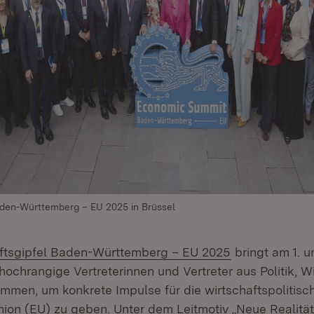
aden-Württemberg – EU 2025 in Brüssel
(Öffnet in neu
ftsgipfel Baden-Württemberg – EU 2025
bringt am 1. u
hochrangige Vertreterinnen und Vertreter aus Politik, W
men, um konkrete Impulse für die wirtschaftspolitisc
ion (EU) zu geben. Unter dem Leitmotiv „Neue Realität