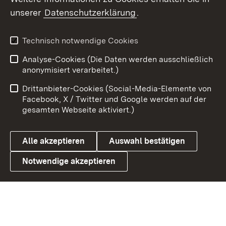
unserer
Datenschutzerklärung
.
Youtube
Technisch notwendige Cookies
Zum 
Analyse-Cookies (Die Daten werden ausschließlich
Impressum
Kontakt
anonymisiert verarbeitet.)
Benutzungshinweise
Netiquette
Drittanbieter-Cookies (Social-Media-Elemente von
Barrierefreiheit
Datenschutz
Facebook, X / Twitter und Google werden auf der
gesamten Webseite aktiviert.)
Cookies
Alle akzeptieren
Auswahl bestätigen
Notwendige akzeptieren
Link zum Landesportal