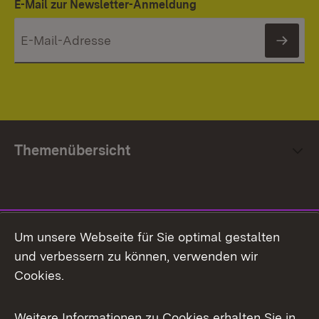
E-Mail zur Newsletter-Anmeldung
News
Themenübersicht
Social Media
Um unsere Webseite für Sie optimal gestalten
und verbessern zu können, verwenden wir
Facebook
Cookies.
Flickr
Weitere Informationen zu Cookies erhalten Sie in
X / Twitter