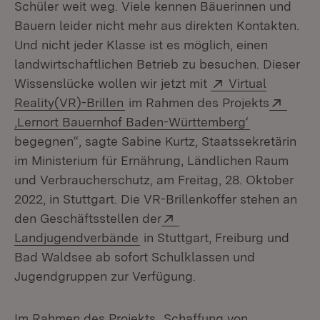
Schüler weit weg. Viele kennen Bäuerinnen und
Bauern leider nicht mehr aus direkten Kontakten.
Und nicht jeder Klasse ist es möglich, einen
landwirtschaftlichen Betrieb zu besuchen. Dieser
Extern:
Wissenslücke wollen wir jetzt mit
Virtual
(Öffnet in neuem Fenster)
Exter
Reality(VR)-Brillen
im Rahmen des Projekts
(Öffnet in 
‚Lernort Bauernhof Baden-Württemberg‘
begegnen“, sagte Sabine Kurtz, Staatssekretärin
im Ministerium für Ernährung, Ländlichen Raum
und Verbraucherschutz, am Freitag, 28. Oktober
2022, in Stuttgart. Die VR-Brillenkoffer stehen an
Extern:
den Geschäftsstellen der
(Öffnet in neuem Fenster)
Landjugendverbände
in Stuttgart, Freiburg und
Bad Waldsee ab sofort Schulklassen und
Jugendgruppen zur Verfügung.
Im Rahmen des Projekts „Schaffung von