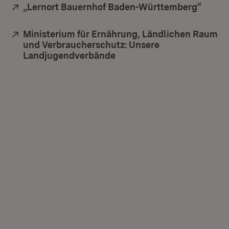
Extern:
„Lernort Bauernhof Baden-Württemberg“
(Öffne
Extern:
Ministerium für Ernährung, Ländlichen Raum
und Verbraucherschutz: Unsere
Landjugendverbände
(Öffnet in neuem Fenster)