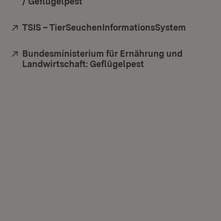
/ Geflügelpest
(Öffnet in neuem Fenster)
Extern:
TSIS – TierSeuchenInformationsSystem
(Öffnet 
Extern:
Bundesministerium für Ernährung und
Landwirtschaft: Geflügelpest
(Öffnet in neuem 