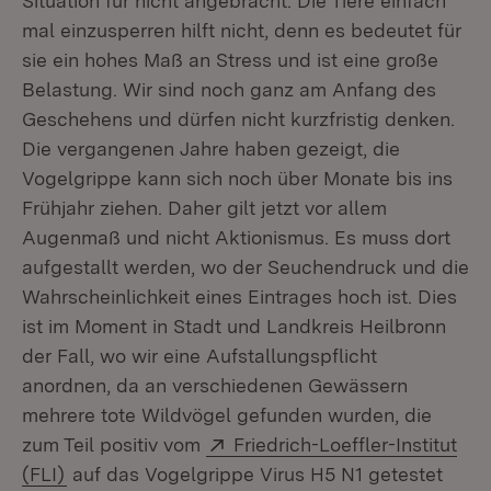
Situation für nicht angebracht. Die Tiere einfach
mal einzusperren hilft nicht, denn es bedeutet für
sie ein hohes Maß an Stress und ist eine große
Belastung. Wir sind noch ganz am Anfang des
Geschehens und dürfen nicht kurzfristig denken.
Die vergangenen Jahre haben gezeigt, die
Vogelgrippe kann sich noch über Monate bis ins
Frühjahr ziehen. Daher gilt jetzt vor allem
Augenmaß und nicht Aktionismus. Es muss dort
aufgestallt werden, wo der Seuchendruck und die
Wahrscheinlichkeit eines Eintrages hoch ist. Dies
ist im Moment in Stadt und Landkreis Heilbronn
der Fall, wo wir eine Aufstallungspflicht
anordnen, da an verschiedenen Gewässern
mehrere tote Wildvögel gefunden wurden, die
Extern:
zum Teil positiv vom
Friedrich-Loeffler-Institut
(Öffnet in neuem Fenster)
(FLI)
auf das Vogelgrippe Virus H5 N1 getestet