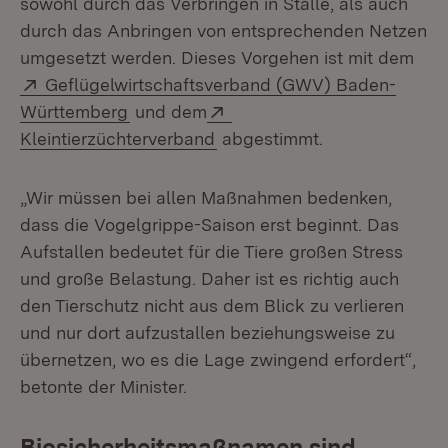
sowohl durch das Verbringen in Ställe, als auch
durch das Anbringen von entsprechenden Netzen
umgesetzt werden. Dieses Vorgehen ist mit dem
Extern:
Geflügelwirtschaftsverband (GWV) Baden-
(Öffnet in neuem Fenster)
Extern:
Württemberg
und dem
(Öffnet in neuem Fenster)
Kleintierzüchterverband
abgestimmt.
„Wir müssen bei allen Maßnahmen bedenken,
dass die Vogelgrippe-Saison erst beginnt. Das
Aufstallen bedeutet für die Tiere großen Stress
und große Belastung. Daher ist es richtig auch
den Tierschutz nicht aus dem Blick zu verlieren
und nur dort aufzustallen beziehungsweise zu
übernetzen, wo es die Lage zwingend erfordert“,
betonte der Minister.
Biosicherheitsmaßnamen sind