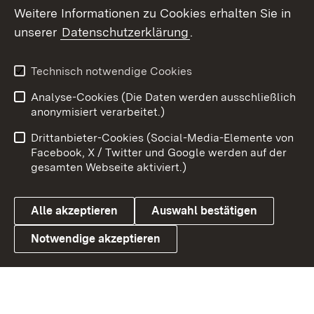
Weitere Informationen zu Cookies erhalten Sie in
X / Twitter
unserer
Datenschutzerklärung
.
Youtube
Technisch notwendige Cookies
Zum 
Analyse-Cookies (Die Daten werden ausschließlich
Impressum
Kontakt
anonymisiert verarbeitet.)
Benutzungshinweise
Netiquette
Drittanbieter-Cookies (Social-Media-Elemente von
Barrierefreiheit
Datenschutz
Facebook, X / Twitter und Google werden auf der
gesamten Webseite aktiviert.)
Cookies
Alle akzeptieren
Auswahl bestätigen
Notwendige akzeptieren
Link zum Landesportal