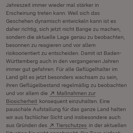
Jahreszeit immer wieder mal stärker in
Erscheinung treten kann. Weil sich das
Geschehen dynamisch entwickeln kann ist es
daher richtig, sich jetzt nicht Bange zu machen,
sondern die aktuelle Lage genau zu beobachten,
besonnen zu reagieren und vor allem
risikoorientiert zu entscheiden. Damit ist Baden-
Württemberg auch in den vergangenen Jahren
immer gut gefahren. Für alle Geflügelhalter im
Land gilt es jetzt besonders wachsam zu sein,
ihren Geflügelbestand regelmäßig zu beobachten
Extern:
und vor allem die
Maßnahmen zur
(Öffnet in neuem Fenster)
Biosicherheit
konsequent einzuhalten. Eine
pauschale Aufstallung für das ganze Land halten
wir aus fachlicher Sicht und insbesondere auch
Extern:
(Öffnet in neuem F
aus Gründen des
Tierschutzes
in der aktuellen