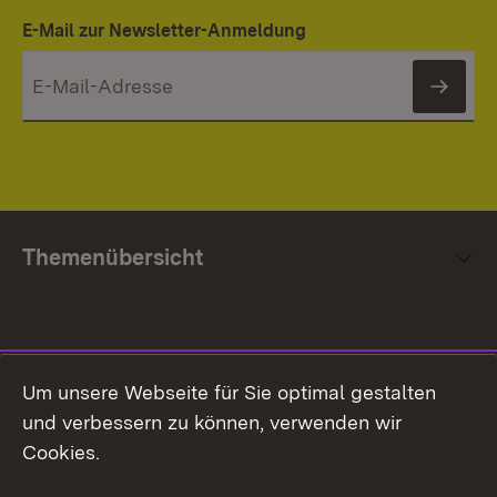
E-Mail zur Newsletter-Anmeldung
News
Themenübersicht
Social Media
Um unsere Webseite für Sie optimal gestalten
und verbessern zu können, verwenden wir
Facebook
Cookies.
Flickr