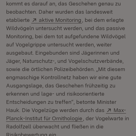
kommt es darauf an, das Geschehen genau zu
beobachten. Daher wurden das landesweit
Extern:
(Öffnet in neuem Fens
etablierte
aktive Monitoring
, bei dem erlegte
Wildvögeln untersucht werden, und das passive
Monitoring, bei dem tot aufgefundene Wildvögel
auf Vogelgrippe untersucht werden, weiter
ausgebaut. Eingebunden sind Jägerinnen und
Jäger, Naturschutz-, und Vogelschutzverbände,
sowie die örtlichen Polizeibehörden. „Mit diesem
engmaschige Kontrollnetz haben wir eine gute
Ausgangslage, das Geschehen frühzeitig zu
erkennen und lage- und risikoorientierte
Entscheidungen zu treffen“, betonte Minister
Extern:
Hauk. Die Vogelzüge werden durch das
Max-
(Öffnet in neuem Fens
Planck-Institut für Ornithologie
, der Vogelwarte in
Radolfzell überwacht und fließen in die
Risikobewertung ein.