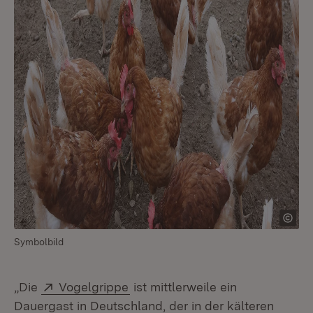
Symbolbild
Extern:
(Öffnet in neuem Fenster)
„Die
Vogelgrippe
ist mittlerweile ein
Dauergast in Deutschland, der in der kälteren