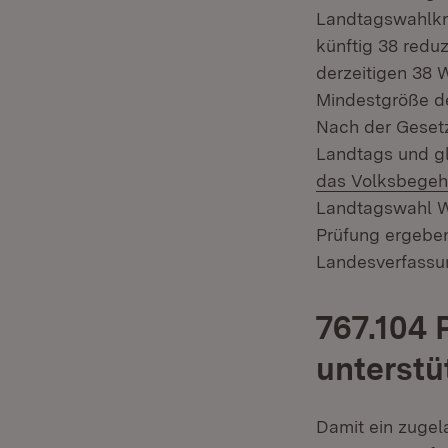
Landtagswahlkre
künftig 38 redu
derzeitigen 38 
Mindestgröße de
Nach der Gesetz
Landtags und gl
das Volksbegehr
Landtagswahl Wa
Prüfung ergeben
Landesverfassun
767.104 
unterst
Damit ein zugela