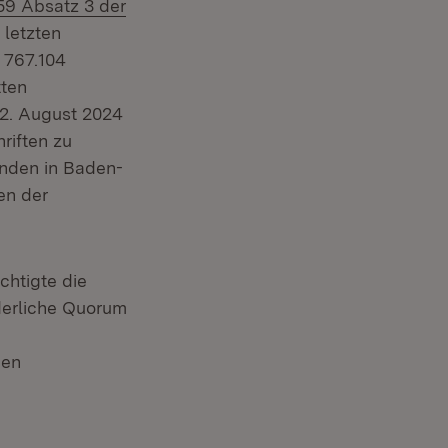
 59 Absatz 3 der
 letzten
 767.104
tten
t in neuem Fenster)
2. August 2024
riften zu
inden in Baden-
en der
chtigte die
rderliche Quorum
nen