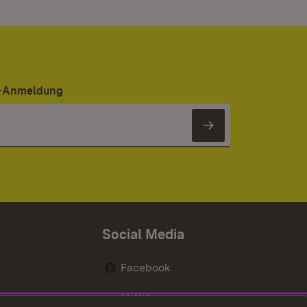
er-Anmeldung
Newsletter 
Social Media
Facebook
Flickr