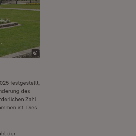
25 festgestellt,
Änderung des
derlichen Zahl
ommen ist. Dies
em Fenster)
hl der