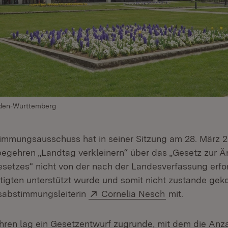
den-Württemberg
mmungsausschuss hat in seiner Sitzung am 28. März 20
egehren „Landtag verkleinern“ über das „Gesetz zur 
etzes“ nicht von der nach der Landesverfassung erfor
igten unterstützt wurde und somit nicht zustande gek
Extern:
(Öffnet in neu
esabstimmungsleiterin
Cornelia Nesch
mit.
en lag ein Gesetzentwurf zugrunde, mit dem die Anza