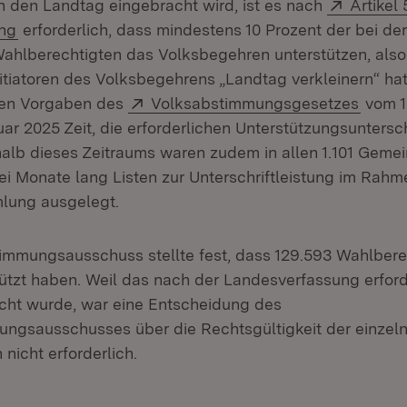
Extern:
n den Landtag eingebracht wird, ist es nach
Artikel
(Öffnet in neuem Fenster)
ng
erforderlich, dass mindestens 10 Prozent der bei der
hlberechtigten das Volksbegehren unterstützen, also
nitiatoren des Volksbegehrens „Landtag verkleinern“ ha
Extern:
(Öffne
en Vorgaben des
Volksabstimmungsgesetzes
vom 1
uar 2025 Zeit, die erforderlichen Unterstützungsuntersch
alb dieses Zeitraums waren zudem in allen 1.101 Geme
i Monate lang Listen zur Unterschriftleistung im Rahm
lung ausgelegt.
mmungsausschuss stellte fest, dass 129.593 Wahlbere
rstützt haben. Weil das nach der Landesverfassung erfo
eicht wurde, war eine Entscheidung des
ngsausschusses über die Rechtsgültigkeit der einzel
nicht erforderlich.