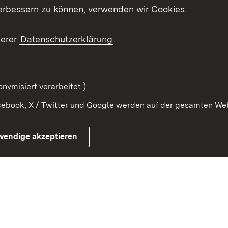
erbessern zu können, verwenden wir Cookies.
ragte
Beteiligung stärken
Publikatio
Beteiligung erleben
Glossar
serer
Datenschutzerklärung
.
Beteiligung erforschen
mung
nymisiert verarbeitet.)
ebook, X / Twitter und Google werden auf der gesamten Webs
Impressum
Kontakt
Benutzungshinweise
Netiqu
wendige akzeptieren