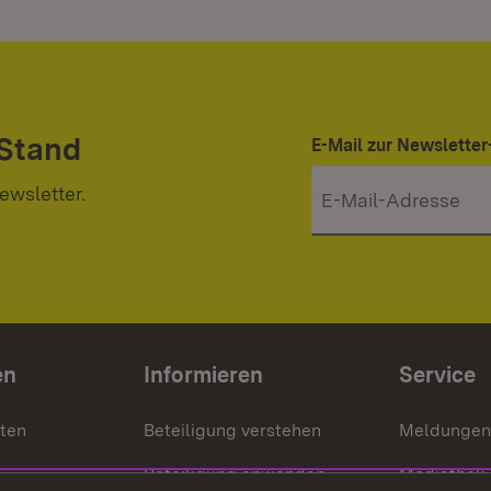
 Stand
E-Mail zur Newslett
ewsletter.
en
Informieren
Service
nten
Beteiligung verstehen
Meldungen
Beteiligung anwenden
Mediathek