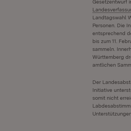
Gesetzentwurf i
Landesverfassu
Landtagswahl Wa
Personen. Die I
entsprechend d
bis zum 11. Febr
sammeln. Innerh
Württemberg dre
amtlichen Samm
Der Landesabsti
Initiative unte
somit nicht err
Labdesabstimmu
Unterstützungen 