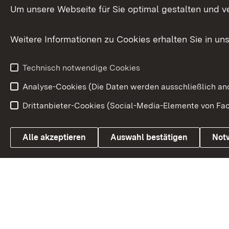
Versorgungsbezüge
Um unsere Webseite für Sie optimal gestalten und v
Bürgerbeauft
Kommunale Verfahren
Petition
Weitere Informationen zu Cookies erhalten Sie in un
Weitere
Volksantrag
Beteiligungsprozesse
Technisch notwendige Cookies
Volksabstim
Analyse-Cookies (Die Daten werden ausschließlich ano
Drittanbieter-Cookies (Social-Media-Elemente von Fac
Link zum Landesportal
Alle akzeptieren
Auswahl bestätigen
Not