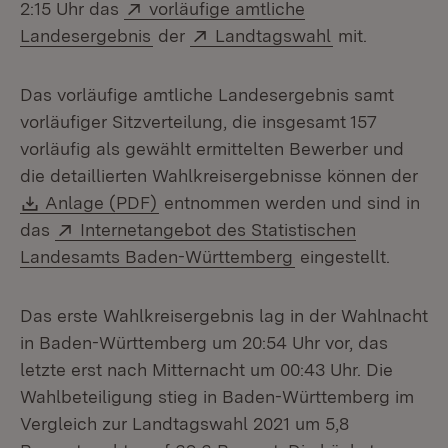
Extern:
2:15 Uhr das
vorläufige amtliche
(Öffnet in neuem Fenster)
Extern:
(Öffnet in ne
Landesergebnis
der
Landtagswahl
mit.
Das vorläufige amtliche Landesergebnis samt
vorläufiger Sitzverteilung, die insgesamt 157
vorläufig als gewählt ermittelten Bewerber und
die detaillierten Wahlkreisergebnisse können der
Download:
(Öffnet in neuem Fenster)
Anlage (PDF)
entnommen werden und sind in
Extern:
das
Internetangebot des Statistischen
(Öffnet in neuem F
Landesamts Baden-Württemberg
eingestellt.
Das erste Wahlkreisergebnis lag in der Wahlnacht
in Baden-Württemberg um 20:54 Uhr vor, das
letzte erst nach Mitternacht um 00:43 Uhr. Die
Wahlbeteiligung stieg in Baden-Württemberg im
Vergleich zur Landtagswahl 2021 um 5,8