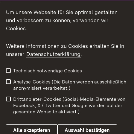
Social Media
Um unsere Webseite für Sie optimal gestalten
und verbessern zu können, verwenden wir
Facebook
Cookies.
Flickr
Weitere Informationen zu Cookies erhalten Sie in
X / Twitter
unserer
Datenschutzerklärung
.
Youtube
Technisch notwendige Cookies
Zum 
Analyse-Cookies (Die Daten werden ausschließlich
Impressum
Kontakt
anonymisiert verarbeitet.)
Benutzungshinweise
Netiquette
Drittanbieter-Cookies (Social-Media-Elemente von
Barrierefreiheit
Datenschutz
Facebook, X / Twitter und Google werden auf der
gesamten Webseite aktiviert.)
Cookies
Alle akzeptieren
Auswahl bestätigen