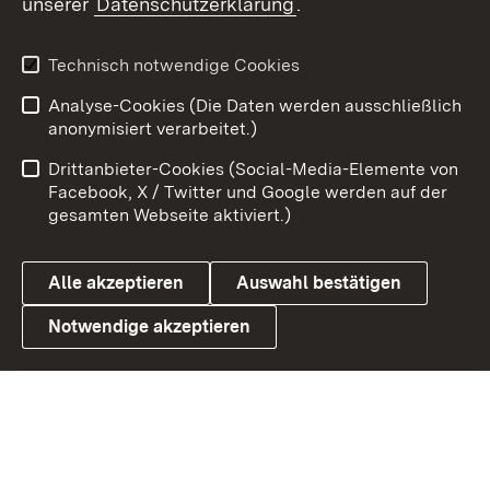
unserer
Datenschutzerklärung
.
Youtube
Technisch notwendige Cookies
Zum 
Analyse-Cookies (Die Daten werden ausschließlich
Impressum
Kontakt
anonymisiert verarbeitet.)
Benutzungshinweise
Netiquette
Drittanbieter-Cookies (Social-Media-Elemente von
Barrierefreiheit
Datenschutz
Facebook, X / Twitter und Google werden auf der
gesamten Webseite aktiviert.)
Cookies
Alle akzeptieren
Auswahl bestätigen
Notwendige akzeptieren
Link zum Landesportal