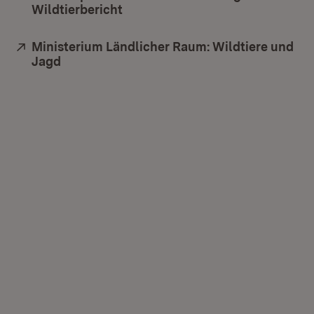
Wildtierbericht
(Öffnet in neuem Fenster)
Extern:
Ministerium Ländlicher Raum: Wildtiere und
Jagd
(Öffnet in neuem Fenster)