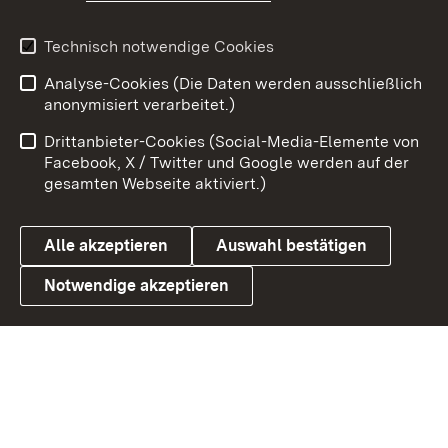
Youtube
Technisch notwendige Cookies
Zum 
Analyse-Cookies (Die Daten werden ausschließlich
Impressum
Kontakt
anonymisiert verarbeitet.)
Benutzungshinweise
Netiquette
Drittanbieter-Cookies (Social-Media-Elemente von
Barrierefreiheit
Datenschutz
Facebook, X / Twitter und Google werden auf der
gesamten Webseite aktiviert.)
Cookies
Alle akzeptieren
Auswahl bestätigen
Notwendige akzeptieren
Link zum Landesportal