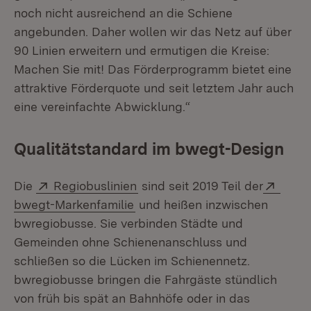
noch nicht ausreichend an die Schiene
angebunden. Daher wollen wir das Netz auf über
90 Linien erweitern und ermutigen die Kreise:
Machen Sie mit! Das Förderprogramm bietet eine
attraktive Förderquote und seit letztem Jahr auch
eine vereinfachte Abwicklung.“
Qualitätstandard im bwegt-Design
Extern:
(Öffnet in neuem Fenster)
Exter
Die
Regiobuslinien
sind seit 2019 Teil der
(Öffnet in neuem Fenster)
bwegt-Markenfamilie
und heißen inzwischen
bwregiobusse. Sie verbinden Städte und
Gemeinden ohne Schienenanschluss und
schließen so die Lücken im Schienennetz.
bwregiobusse bringen die Fahrgäste stündlich
von früh bis spät an Bahnhöfe oder in das