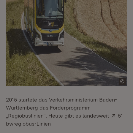
2015 startete das Verkehrsministerium Baden-
Württemberg das Förderprogramm
Extern
„Regiobuslinien“. Heute gibt es landesweit
51
(Öffnet in neuem Fenster)
bwregiobus-Linien
.