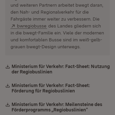
und weiteren Partnern arbeitet bwegt daran,
den Nah- und Regionalverkehr für die
Fahrgäste immer weiter zu verbessern. Die
Extern:
(Öffnet in neuem Fenster)
bwregiobusse
des Landes gliedern sich
in die bwegt-Familie ein. Viele der modernen
und komfortablen Busse sind im weiß-gelb-
grauen bwegt-Design unterwegs.
Download:
Ministerium für Verkehr: Fact-Sheet: Nutzung
der Regiobuslinien
(Öffnet in neuem Fenster)
Download:
Ministerium für Verkehr: Fact-Sheet:
Förderung für Regiobuslinien
(Öffnet in neuem 
Download:
Ministerium für Verkehr: Meilensteine des
Förderprogramms „Regiobuslinien"
(Öffnet in n