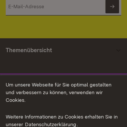
News
Themenübersicht
Social Media
Um unsere Webseite für Sie optimal gestalten
und verbessern zu können, verwenden wir
Facebook
Cookies.
Flickr
Weitere Informationen zu Cookies erhalten Sie in
X / Twitter
unserer
Datenschutzerklärung
.