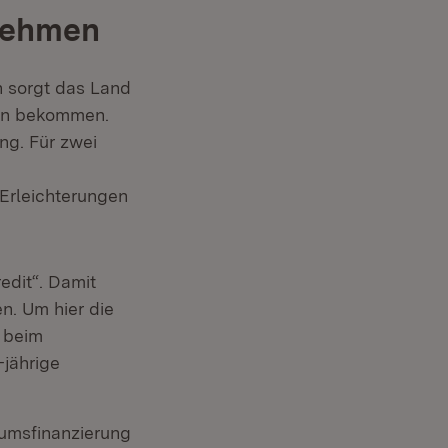
rnehmen
n sorgt das Land
ten bekommen.
euem Fenster)
ng. Für zwei
Erleichterungen
edit“. Damit
n. Um hier die
l beim
-jährige
umsfinanzierung