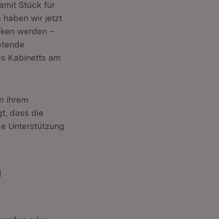
amit Stück für
 haben wir jetzt
cken werden –
retende
es Kabinetts am
n ihrem
t, dass die
de Unterstützung
n