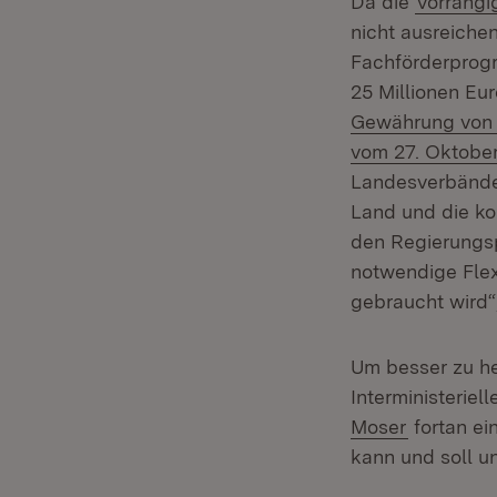
Da die
vorrang
nicht ausreichen
Fachförderprogr
25 Millionen Eur
Gewährung von 
vom 27. Oktober
Landesverbände
Land und die ko
den Regierungsp
notwendige Flexi
gebraucht wird“,
Um besser zu he
Interministerie
(Öffnet i
Moser
fortan ei
kann und soll u