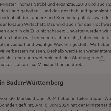
h Minister Thomas Strobl und ergänzte: „2013 und auch 2
 das Land geholfen – und das geschah und geschieht
friedenheit der Landes- und Kommunalpolitik sowie de
der lokalen Wirtschaft. Das wird auch für das Hochwa
sen auch in die Zukunft schauen: Unwetter werden wir h
ahren haben wir hier schon viel erreicht, haben viel in d
z investiert und wichtige Weichen gestellt. Wir haben
 wir verbessern müssen. Deshalb werde ich weiter intens
Ex
ir als Land auch weiterhin auf eine Stärkung des
(Öffnet in neuem Fenster)
hutzes
setzen“, so Minister Thomas Strobl.
 in Baden-Württemberg
 vom 30. Mai bis 3. Juni 2024 haben in Teilen Baden-W
chäden geführt. Am 18. Juni 2024 hat der Ministerrat 