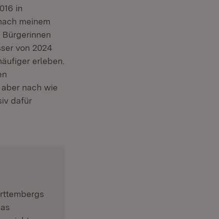
016 in
 nach meinem
r Bürgerinnen
sser von 2024
äufiger erleben.
en
 aber nach wie
iv dafür
tern:
ürttembergs
das