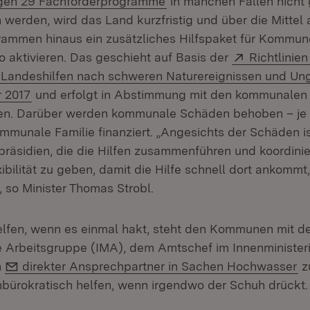
igen 29 Fachförderprogramme
in manchen Fällen nicht 
 werden, wird das Land kurzfristig und über die Mittel
ammen hinaus ein zusätzliches Hilfspaket für Kommun
Extern:
o aktivieren. Das geschieht auf Basis der
Richtlinien
Landeshilfen nach schweren Naturereignissen und Ung
(Öffnet in neuem Fenster)
 2017
und erfolgt in Abstimmung mit den kommunalen
n. Darüber werden kommunale Schäden behoben – je h
mmunale Familie finanziert. „Angesichts der Schäden i
räsidien, die die Hilfen zusammenführen und koordinier
bilität zu geben, damit die Hilfe schnell dort ankommt,
 so Minister Thomas Strobl.
lfen, wenn es einmal hakt, steht den Kommunen mit d
lle Arbeitsgruppe (IMA), dem Amtschef im Innenministe
n neuem Fenster)
E-Mail:
n
direkter Ansprechpartner in Sachen Hochwasser
z
nbürokratisch helfen, wenn irgendwo der Schuh drückt.