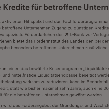
 Kredite für betroffene Unte
 aktivierten Hilfspaket und den Fachförderprogramme
ss betroffene Unternehmen Zugang zu günstigen Kredi
Extern:
(Öffnet in n
wa spezielle Förderdarlehen der
L-Bank
zur Verfügu
rlehen bietet das Förderinstitut des Landes den bei der
ophe besonders betroffenen Unternehmen zusätzliche 
t zum einen das bewährte Krisenprogramm „Liquiditätskr
 und mittelfristige Liquiditätsengpässe beseitigt werde
stbelastung wirksam zu reduzieren, kann im Bedarfsfal
redit, statt wie bisher maximal zehn Jahre, auch eine 20
eit für die betroffenen Unternehmen gewährt werden.
 wird das Förderangebot der Gründungs- und Wachst