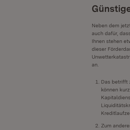
Günstige
Neben dem jetzt
auch dafür, da
Ihnen stehen et
dieser Förderda
Unwetterkatastr
an.
Das betriff
können kurz-
Kapitaldien
Liquiditätsk
Kreditlaufz
Zum anderen