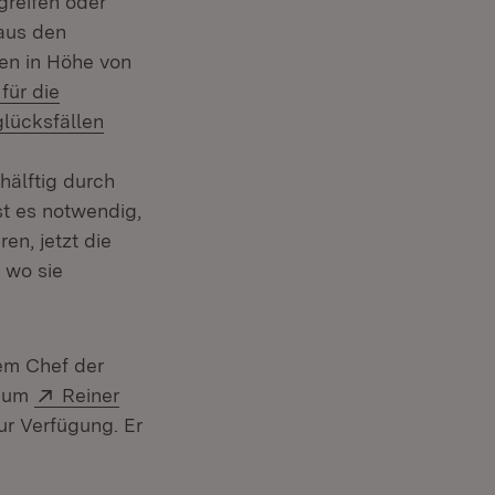
greifen oder
 aus den
en in Höhe von
 für die
lücksfällen
älftig durch
st es notwendig,
en, jetzt die
 wo sie
em Chef der
Extern:
rium
Reiner
ur Verfügung. Er