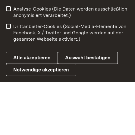
Zum 
Analyse-Cookies (Die Daten werden ausschließlich
Impressum
Kontakt
anonymisiert verarbeitet.)
Benutzungshinweise
Netiquette
Drittanbieter-Cookies (Social-Media-Elemente von
Barrierefreiheit
Datenschutz
Facebook, X / Twitter und Google werden auf der
gesamten Webseite aktiviert.)
Cookies
Alle akzeptieren
Auswahl bestätigen
Notwendige akzeptieren
Link zum Landesportal