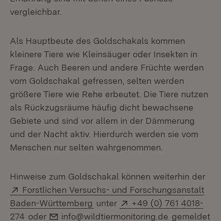
vergleichbar.
Als Hauptbeute des Goldschakals kommen
kleinere Tiere wie Kleinsäuger oder Insekten in
Frage. Auch Beeren und andere Früchte werden
vom Goldschakal gefressen, selten werden
größere Tiere wie Rehe erbeutet. Die Tiere nutzen
als Rückzugsräume häufig dicht bewachsene
Gebiete und sind vor allem in der Dämmerung
und der Nacht aktiv. Hierdurch werden sie vom
Menschen nur selten wahrgenommen.
Hinweise zum Goldschakal können weiterhin der
Extern:
Forstlichen Versuchs- und Forschungsanstalt
(Öffnet in neuem Fenster)
Extern:
Baden-Württemberg
unter
+49 (0) 761 4018-
(Öffnet in neuem Fenster)
E-Mail:
274
oder
info@wildtiermonitoring.de
gemeldet