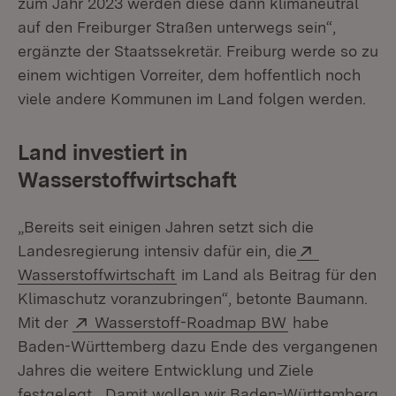
zum Jahr 2023 werden diese dann klimaneutral
auf den Freiburger Straßen unterwegs sein“,
ergänzte der Staatssekretär. Freiburg werde so zu
einem wichtigen Vorreiter, dem hoffentlich noch
viele andere Kommunen im Land folgen werden.
Land investiert in
Wasserstoffwirtschaft
„Bereits seit einigen Jahren setzt sich die
Extern:
Landesregierung intensiv dafür ein, die
(Öffnet in neuem Fenster)
Wasserstoffwirtschaft
im Land als Beitrag für den
Klimaschutz voranzubringen“, betonte Baumann.
Extern:
(Öffnet in neu
Mit der
Wasserstoff-Roadmap BW
habe
Baden-Württemberg dazu Ende des vergangenen
Jahres die weitere Entwicklung und Ziele
festgelegt. „Damit wollen wir Baden-Württemberg