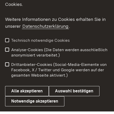
Cookies.
Flickr
Weitere Informationen zu Cookies erhalten Sie in
X / Twitter
unserer
Datenschutzerklärung
.
Youtube
Technisch notwendige Cookies
Zum 
Analyse-Cookies (Die Daten werden ausschließlich
Impressum
Kontakt
anonymisiert verarbeitet.)
Benutzungshinweise
Netiquette
Drittanbieter-Cookies (Social-Media-Elemente von
Barrierefreiheit
Datenschutz
Facebook, X / Twitter und Google werden auf der
gesamten Webseite aktiviert.)
Cookies
Alle akzeptieren
Auswahl bestätigen
Notwendige akzeptieren
Link zum Landesportal