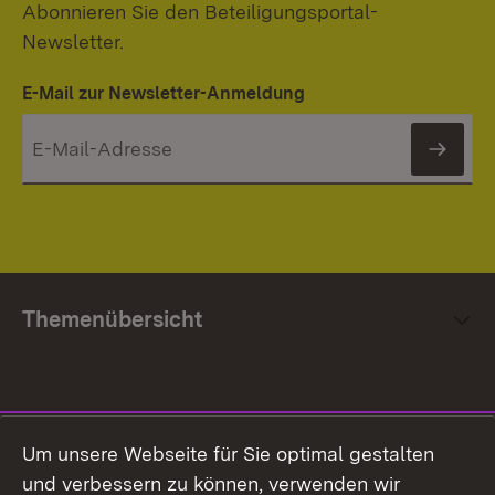
Abonnieren Sie den Beteiligungsportal-
Newsletter.
E-Mail zur Newsletter-Anmeldung
News
Themenübersicht
Social Media
Um unsere Webseite für Sie optimal gestalten
und verbessern zu können, verwenden wir
Facebook