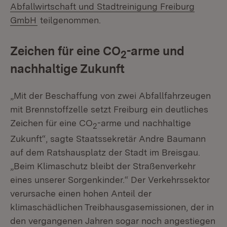
Abfallwirtschaft und Stadtreinigung Freiburg
(Öffnet in neuem Fenster)
GmbH
teilgenommen.
Zeichen für eine CO
-arme und
2
nachhaltige Zukunft
„Mit der Beschaffung von zwei Abfallfahrzeugen
mit Brennstoffzelle setzt Freiburg ein deutliches
Zeichen für eine CO
-arme und nachhaltige
2
Zukunft“, sagte Staatssekretär Andre Baumann
auf dem Ratshausplatz der Stadt im Breisgau.
„Beim Klimaschutz bleibt der Straßenverkehr
eines unserer Sorgenkinder.“ Der Verkehrssektor
verursache einen hohen Anteil der
klimaschädlichen Treibhausgasemissionen, der in
den vergangenen Jahren sogar noch angestiegen