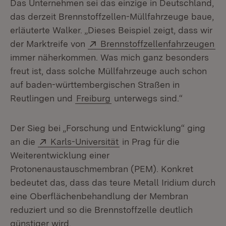
Das Unternehmen sei das einzige in Deutschland,
das derzeit Brennstoffzellen-Müllfahrzeuge baue,
erläuterte Walker. „Dieses Beispiel zeigt, dass wir
Extern:
(Ö
der Marktreife von
Brennstoffzellenfahrzeugen
immer näherkommen. Was mich ganz besonders
freut ist, dass solche Müllfahrzeuge auch schon
auf baden-württembergischen Straßen in
Reutlingen und
Freiburg
unterwegs sind.“
Der Sieg bei „Forschung und Entwicklung“ ging
Extern:
(Öffnet in neuem Fenster)
an die
Karls-Universität
in Prag für die
Weiterentwicklung einer
Protonenaustauschmembran (PEM). Konkret
bedeutet das, dass das teure Metall Iridium durch
eine Oberflächenbehandlung der Membran
reduziert und so die Brennstoffzelle deutlich
günstiger wird.