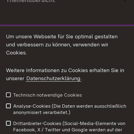
Themenübersicht
Social Media
Um unsere Webseite für Sie optimal gestalten
und verbessern zu können, verwenden wir
Facebook
Cookies.
Flickr
Weitere Informationen zu Cookies erhalten Sie in
X / Twitter
unserer
Datenschutzerklärung
.
Youtube
Technisch notwendige Cookies
Zum 
Analyse-Cookies (Die Daten werden ausschließlich
Impressum
Kontakt
anonymisiert verarbeitet.)
Benutzungshinweise
Netiquette
Drittanbieter-Cookies (Social-Media-Elemente von
Barrierefreiheit
Datenschutz
Facebook, X / Twitter und Google werden auf der