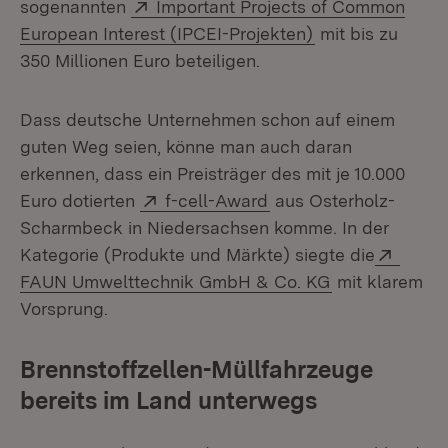
Extern:
sogenannten
Important Projects of Common
(Öffnet in neuem
European Interest (IPCEI-Projekten)
mit bis zu
350 Millionen Euro beteiligen.
Dass deutsche Unternehmen schon auf einem
guten Weg seien, könne man auch daran
erkennen, dass ein Preisträger des mit je 10.000
Extern:
(Öffnet in neuem Fens
Euro dotierten
f-cell-Award
aus Osterholz-
Scharmbeck in Niedersachsen komme. In der
Exter
Kategorie (Produkte und Märkte) siegte die
(Öffnet in neu
FAUN Umwelttechnik GmbH & Co. KG
mit klarem
Vorsprung.
Brennstoffzellen-Müllfahrzeuge
bereits im Land unterwegs