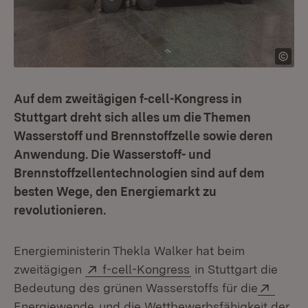
Auf dem zweitägigen f-cell-Kongress in
Stuttgart dreht sich alles um die Themen
Wasserstoff und Brennstoffzelle sowie deren
Anwendung. Die Wasserstoff- und
Brennstoffzellentechnologien sind auf dem
besten Wege, den Energiemarkt zu
revolutionieren.
Energieministerin Thekla Walker hat beim
Extern:
(Öffnet in neuem Fen
zweitägigen
f-cell-Kongress
in Stuttgart die
Exter
Bedeutung des grünen Wasserstoffs für die
(Öffnet in neuem Fenster)
Energiewende
und die Wettbewerbsfähigkeit der