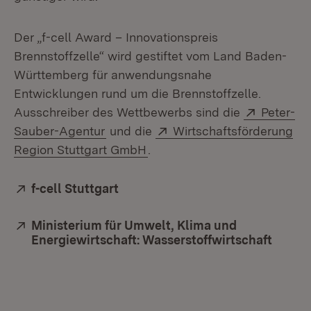
Der „f-cell Award – Innovationspreis
Brennstoffzelle“ wird gestiftet vom Land Baden-
Württemberg für anwendungsnahe
Entwicklungen rund um die Brennstoffzelle.
Extern:
Ausschreiber des Wettbewerbs sind die
Peter-
(Öffnet in neuem Fenster)
Extern:
Sauber-Agentur
und die
Wirtschaftsförderung
(Öffnet in neuem Fenster)
Region Stuttgart GmbH
.
Extern:
f-cell Stuttgart
(Öffnet in neuem Fenster)
Extern:
Ministerium für Umwelt, Klima und
Energiewirtschaft: Wasserstoffwirtschaft
(Öffne