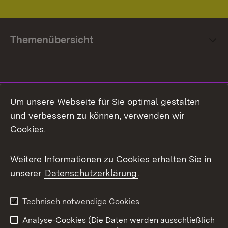
Themenübersicht
Social Media
Um unsere Webseite für Sie optimal gestalten
und verbessern zu können, verwenden wir
Facebook
Cookies.
Flickr
Weitere Informationen zu Cookies erhalten Sie in
X / Twitter
unserer
Datenschutzerklärung
.
Youtube
Technisch notwendige Cookies
Zum 
Analyse-Cookies (Die Daten werden ausschließlich
Impressum
Kontakt