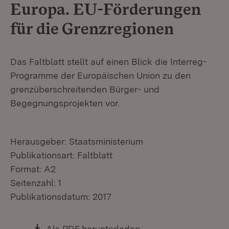
Europa. EU-Förderungen
für die Grenzregionen
Das Faltblatt stellt auf einen Blick die Interreg-
Programme der Europäischen Union zu den
grenzüberschreitenden Bürger- und
Begegnungsprojekten vor.
Herausgeber: Staatsministerium
Publikationsart: Faltblatt
Format: A2
Seitenzahl: 1
Publikationsdatum: 2017
Download:
Als PDF herunterladen
(Öffnet in neuem Fen