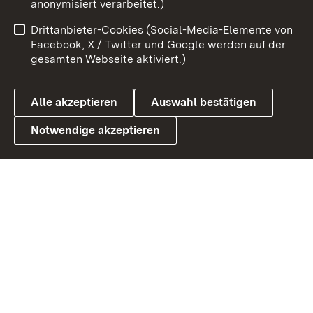
anonymisiert verarbeitet.)
Benutzungshinweise
Netiquette
Drittanbieter-Cookies (Social-Media-Elemente von
Barrierefreiheit
Datenschutz
Facebook, X / Twitter und Google werden auf der
gesamten Webseite aktiviert.)
Cookies
Alle akzeptieren
Auswahl bestätigen
Notwendige akzeptieren
Link zum Landesportal