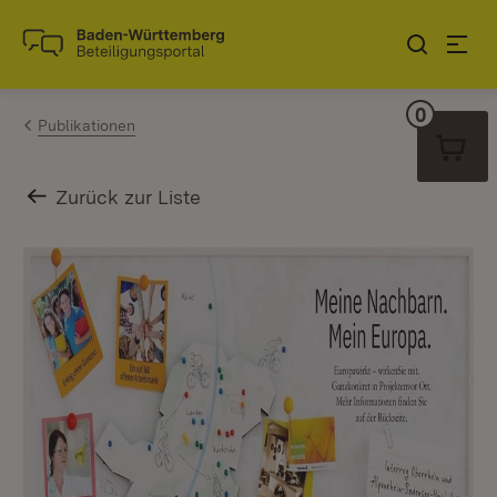
Zum Inhalt springen
Link zur Startseite
0
Warenko
Publikationen
Zurück zur Liste