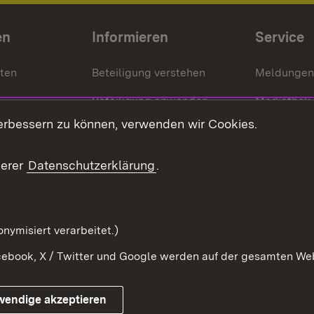
en
Informieren
Service
nten
Beteiligung verstehen
Meldungen
Beteiligung anwenden
Mediathek
erbessern zu können, verwenden wir Cookies.
ragte
Beteiligung stärken
Publikatio
Beteiligung erleben
Glossar
serer
Datenschutzerklärung
.
Beteiligung erforschen
mung
nymisiert verarbeitet.)
ebook, X / Twitter und Google werden auf der gesamten Webs
Impressum
Kontakt
Benutzungshinweise
Netiqu
wendige akzeptieren