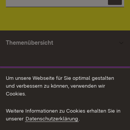
News
Themenübersicht
Social Media
Um unsere Webseite für Sie optimal gestalten
und verbessern zu können, verwenden wir
Facebook
Cookies.
Flickr
Weitere Informationen zu Cookies erhalten Sie in
X / Twitter
unserer
Datenschutzerklärung
.
Youtube