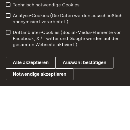
Technisch notwendige Cookies
Zum 
Analyse-Cookies (Die Daten werden ausschließlich
Impressum
Kontakt
anonymisiert verarbeitet.)
Benutzungshinweise
Netiquette
Drittanbieter-Cookies (Social-Media-Elemente von
Barrierefreiheit
Datenschutz
Facebook, X / Twitter und Google werden auf der
gesamten Webseite aktiviert.)
Cookies
Alle akzeptieren
Auswahl bestätigen
Notwendige akzeptieren
Link zum Landesportal