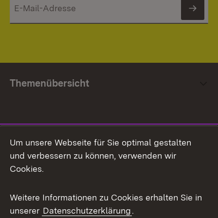
News
Themenübersicht
Social Media
Um unsere Webseite für Sie optimal gestalten
und verbessern zu können, verwenden wir
Facebook
Cookies.
Flickr
Weitere Informationen zu Cookies erhalten Sie in
X / Twitter
unserer
Datenschutzerklärung
.
Youtube