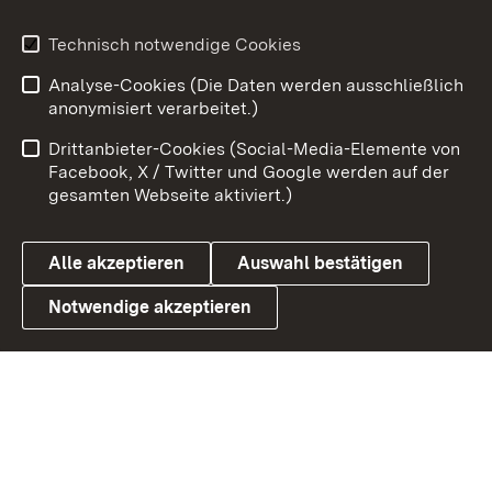
Technisch notwendige Cookies
Zum 
Analyse-Cookies (Die Daten werden ausschließlich
Impressum
Kontakt
anonymisiert verarbeitet.)
Benutzungshinweise
Netiquette
Drittanbieter-Cookies (Social-Media-Elemente von
Barrierefreiheit
Datenschutz
Facebook, X / Twitter und Google werden auf der
gesamten Webseite aktiviert.)
Cookies
Alle akzeptieren
Auswahl bestätigen
Notwendige akzeptieren
Link zum Landesportal