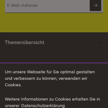
News
Themenübersicht
Social Media
Um unsere Webseite für Sie optimal gestalten
und verbessern zu können, verwenden wir
Facebook
Cookies.
Flickr
Weitere Informationen zu Cookies erhalten Sie in
X / Twitter
unserer
Datenschutzerklärung
.