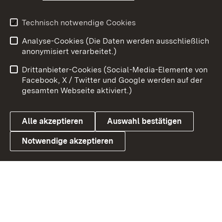
Youtube
Technisch notwendige Cookies
Zum 
Analyse-Cookies (Die Daten werden ausschließlich
Impressum
Kontakt
anonymisiert verarbeitet.)
Benutzungshinweise
Netiquette
Drittanbieter-Cookies (Social-Media-Elemente von
Barrierefreiheit
Datenschutz
Facebook, X / Twitter und Google werden auf der
gesamten Webseite aktiviert.)
Cookies
Alle akzeptieren
Auswahl bestätigen
Notwendige akzeptieren
Link zum Landesportal