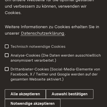
und verbessern zu können, verwenden wir
Facebook
Cookies.
Flickr
Weitere Informationen zu Cookies erhalten Sie in
X / Twitter
unserer
Datenschutzerklärung
.
Youtube
Technisch notwendige Cookies
Zum 
Analyse-Cookies (Die Daten werden ausschließlich
Impressum
Kontakt
anonymisiert verarbeitet.)
Benutzungshinweise
Netiquette
Drittanbieter-Cookies (Social-Media-Elemente von
Barrierefreiheit
Datenschutz
Facebook, X / Twitter und Google werden auf der
gesamten Webseite aktiviert.)
Cookies
Alle akzeptieren
Auswahl bestätigen
Notwendige akzeptieren
Link zum Landesportal