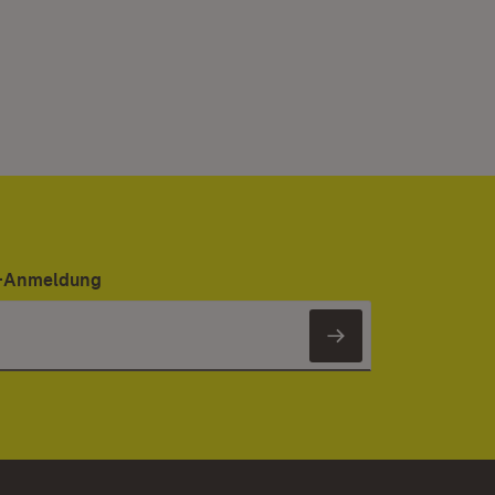
er-Anmeldung
Newsletter 