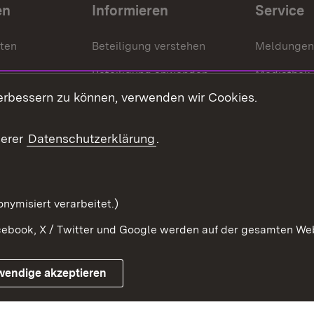
en
Informieren
Service
nten
Beteiligung verstehen
Meldungen
Beteiligung anwenden
Mediathek
erbessern zu können, verwenden wir Cookies.
ragte
Beteiligung stärken
Publikatio
Beteiligung erleben
Glossar
serer
Datenschutzerklärung
.
Beteiligung erforschen
mung
nymisiert verarbeitet.)
ebook, X / Twitter und Google werden auf der gesamten Webs
Impressum
Kontakt
Benutzungshinweise
Netiqu
wendige akzeptieren