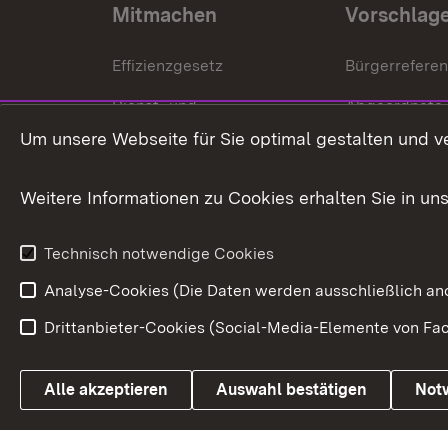
Mitmachen
Vorschlag
Effizienzgesetz
Bürgerrefere
Dienst- und
Abgeordnete
Versorgungsbezüge
Um unsere Webseite für Sie optimal gestalten und v
Bürgerbeauft
Kommunale Verfahren
Petition
Weitere Informationen zu Cookies erhalten Sie in un
Weitere
Volksantrag
Beteiligungsprozesse
Technisch notwendige Cookies
Volksabstim
Analyse-Cookies (Die Daten werden ausschließlich ano
Drittanbieter-Cookies (Social-Media-Elemente von Fac
Link zum Landesportal
Alle akzeptieren
Auswahl bestätigen
Not