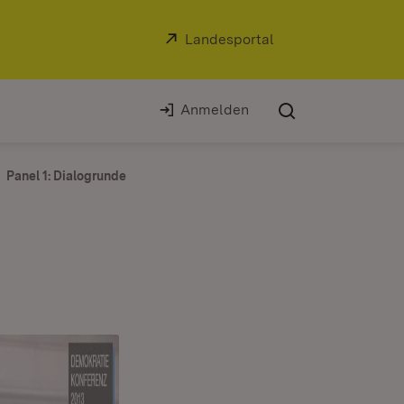
Extern:
Landesportal
(Öffnet in neuem Fe
Anmelden
Panel 1: Dialogrunde