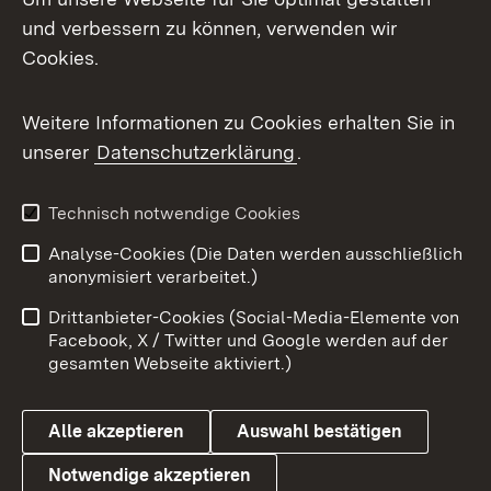
und verbessern zu können, verwenden wir
Facebook
Cookies.
Flickr
Weitere Informationen zu Cookies erhalten Sie in
X / Twitter
unserer
Datenschutzerklärung
.
Youtube
Technisch notwendige Cookies
Zum 
Analyse-Cookies (Die Daten werden ausschließlich
Impressum
Kontakt
anonymisiert verarbeitet.)
Benutzungshinweise
Netiquette
Drittanbieter-Cookies (Social-Media-Elemente von
Barrierefreiheit
Datenschutz
Facebook, X / Twitter und Google werden auf der
gesamten Webseite aktiviert.)
Cookies
Alle akzeptieren
Auswahl bestätigen
Notwendige akzeptieren
Link zum Landesportal