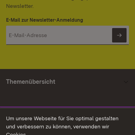
Newsletter.
E-Mail zur Newsletter-Anmeldung
News
Themenübersicht
Social Media
Um unsere Webseite für Sie optimal gestalten
und verbessern zu können, verwenden wir
Facebook
Cookies.