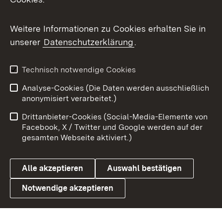
Flickr
Weitere Informationen zu Cookies erhalten Sie in
X / Twitter
unserer
Datenschutzerklärung
.
Youtube
Technisch notwendige Cookies
Zum 
Analyse-Cookies (Die Daten werden ausschließlich
Impressum
Kontakt
anonymisiert verarbeitet.)
Benutzungshinweise
Netiquette
Drittanbieter-Cookies (Social-Media-Elemente von
Barrierefreiheit
Datenschutz
Facebook, X / Twitter und Google werden auf der
gesamten Webseite aktiviert.)
Cookies
Alle akzeptieren
Auswahl bestätigen
Notwendige akzeptieren
Link zum Landesportal