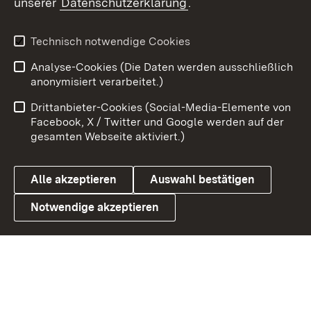
unserer
Datenschutzerklärung
.
Youtube
Technisch notwendige Cookies
Zum 
Analyse-Cookies (Die Daten werden ausschließlich
Impressum
Kontakt
anonymisiert verarbeitet.)
Benutzungshinweise
Netiquette
Drittanbieter-Cookies (Social-Media-Elemente von
Barrierefreiheit
Datenschutz
Facebook, X / Twitter und Google werden auf der
gesamten Webseite aktiviert.)
Cookies
Alle akzeptieren
Auswahl bestätigen
Notwendige akzeptieren
Link zum Landesportal