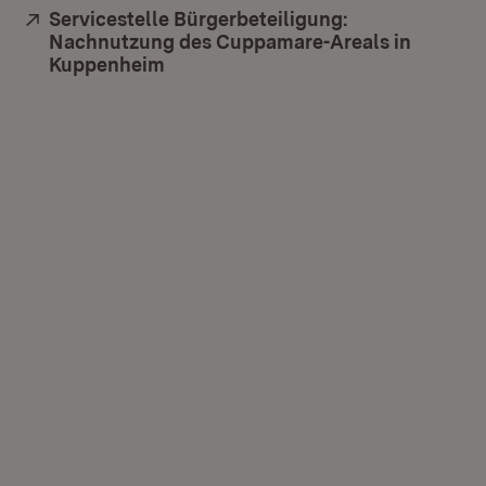
Extern:
Servicestelle Bürgerbeteiligung:
Nachnutzung des Cuppamare-Areals in
Kuppenheim
(Öffnet in neuem Fenster)