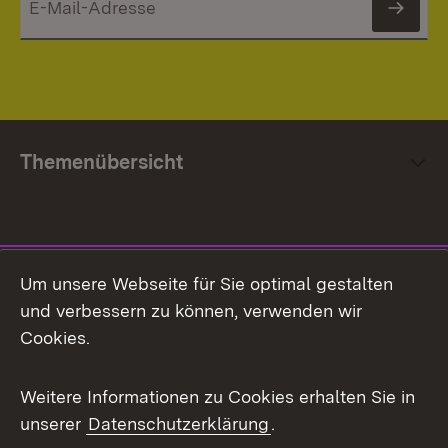
News
Themenübersicht
Social Media
Um unsere Webseite für Sie optimal gestalten
und verbessern zu können, verwenden wir
Facebook
Cookies.
Flickr
Weitere Informationen zu Cookies erhalten Sie in
X / Twitter
unserer
Datenschutzerklärung
.
Youtube