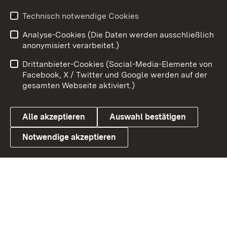
Technisch notwendige Cookies
Zum 
Analyse-Cookies (Die Daten werden ausschließlich
Impressum
Kontakt
anonymisiert verarbeitet.)
Benutzungshinweise
Netiquette
Drittanbieter-Cookies (Social-Media-Elemente von
Barrierefreiheit
Datenschutz
Facebook, X / Twitter und Google werden auf der
gesamten Webseite aktiviert.)
Cookies
Alle akzeptieren
Auswahl bestätigen
Notwendige akzeptieren
Link zum Landesportal