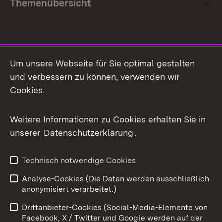
Themenübersicht
Social Media
Um unsere Webseite für Sie optimal gestalten
und verbessern zu können, verwenden wir
Facebook
Cookies.
Flickr
Weitere Informationen zu Cookies erhalten Sie in
X / Twitter
unserer
Datenschutzerklärung
.
Youtube
Technisch notwendige Cookies
Zum 
Analyse-Cookies (Die Daten werden ausschließlich
Impressum
Kontakt
anonymisiert verarbeitet.)
Benutzungshinweise
Netiquette
Drittanbieter-Cookies (Social-Media-Elemente von
Barrierefreiheit
Datenschutz
Facebook, X / Twitter und Google werden auf der