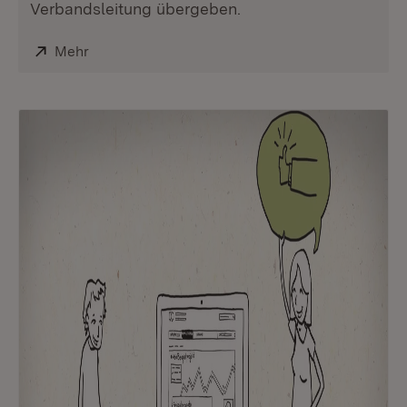
Verbandsleitung übergeben.
Extern:
Mehr
(Öffnet in neuem Fenster)