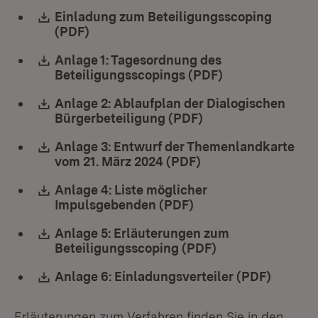
Download:
Einladung zum Beteiligungsscoping
(PDF)
(Öffnet in neuem Fenster)
Download:
Anlage 1: Tagesordnung des
Beteiligungsscopings (PDF)
(Öffnet in neue
Download:
Anlage 2: Ablaufplan der Dialogischen
Bürgerbeteiligung (PDF)
(Öffnet in neuem F
Download:
Anlage 3: Entwurf der Themenlandkarte
vom 21. März 2024 (PDF)
(Öffnet in neuem Fe
Download:
Anlage 4: Liste möglicher
Impulsgebenden (PDF)
(Öffnet in neuem Fen
Download:
Anlage 5: Erläuterungen zum
Beteiligungsscoping (PDF)
(Öffnet in neuem
Download:
Anlage 6: Einladungsverteiler (PDF)
(Öffnet
Erläuterungen zum Verfahren finden Sie in den