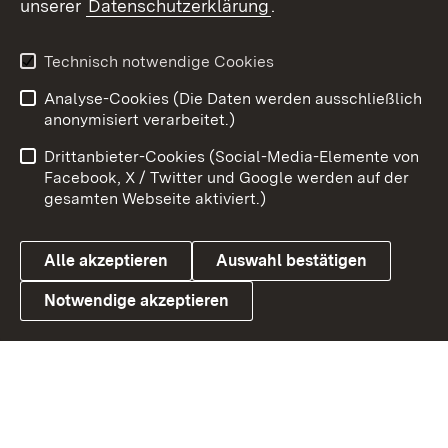
unserer
Datenschutzerklärung
.
Youtube
Technisch notwendige Cookies
Zum 
Analyse-Cookies (Die Daten werden ausschließlich
Impressum
Kontakt
anonymisiert verarbeitet.)
Benutzungshinweise
Netiquette
Drittanbieter-Cookies (Social-Media-Elemente von
Barrierefreiheit
Datenschutz
Facebook, X / Twitter und Google werden auf der
gesamten Webseite aktiviert.)
Cookies
Alle akzeptieren
Auswahl bestätigen
Notwendige akzeptieren
Link zum Landesportal