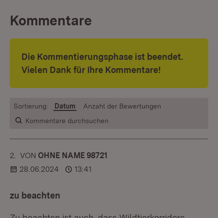
Kommentare
Die Kommentierungsphase ist beendet.
Vielen Dank für Ihre Kommentare!
Sortierung:
Datum
Anzahl der Bewertungen
Kommentare durchsuchen
2.
KOMMENTAR
VON
:
OHNE NAME 98721
28.06.2024
13:41
zu beachten
Zu beachten ist auch, dass Wildtierkorridore