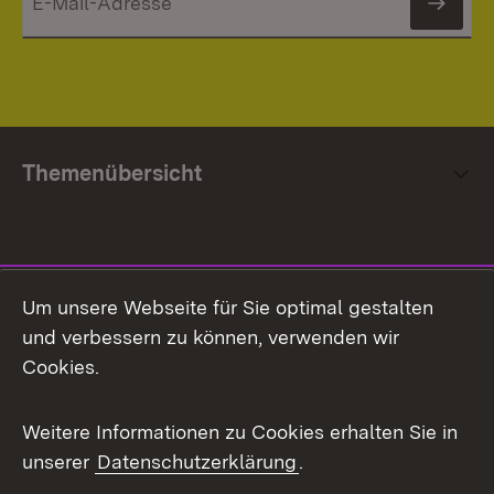
News
Themenübersicht
Social Media
Um unsere Webseite für Sie optimal gestalten
und verbessern zu können, verwenden wir
Facebook
Cookies.
Flickr
Weitere Informationen zu Cookies erhalten Sie in
X / Twitter
unserer
Datenschutzerklärung
.
Youtube