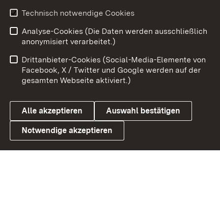
Technisch notwendige Cookies
Zum 
Analyse-Cookies (Die Daten werden ausschließlich
Impressum
Kontakt
anonymisiert verarbeitet.)
Benutzungshinweise
Netiquette
Drittanbieter-Cookies (Social-Media-Elemente von
Barrierefreiheit
Datenschutz
Facebook, X / Twitter und Google werden auf der
gesamten Webseite aktiviert.)
Cookies
Alle akzeptieren
Auswahl bestätigen
Notwendige akzeptieren
Link zum Landesportal