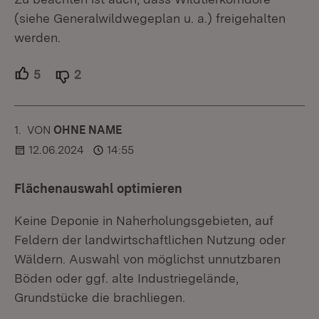
(siehe Generalwildwegeplan u. a.) freigehalten
werden.
5
Unterstützer.
2
Ablehner.
1.
KOMMENTAR
VON
:
OHNE NAME
12.06.2024
14:55
Flächenauswahl optimieren
Keine Deponie in Naherholungsgebieten, auf
Feldern der landwirtschaftlichen Nutzung oder
Wäldern. Auswahl von möglichst unnutzbaren
Böden oder ggf. alte Industriegelände,
Grundstücke die brachliegen.