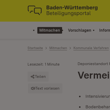
Zum Inhalt springen
Link zur Startseite
Mitmachen
Vorschlagen
Infor
Startseite
Mitmachen
Kommunale Verfahren
Deponiestandort 
Lesezeit: 1 Minute
Vermei
Teilen
Text vorlesen
Intensivieru
Bodenbehand