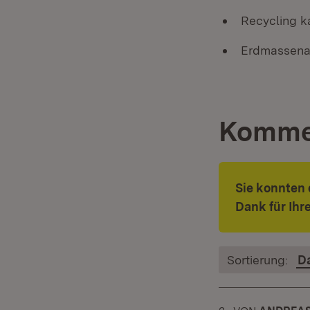
Recycling k
Erdmassena
Komme
Sie konnten 
Dank für Ih
Sortierung:
D