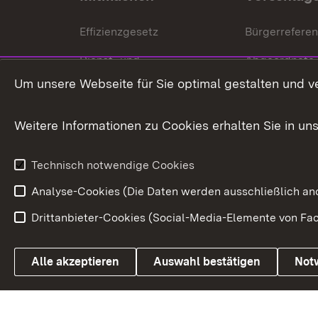
Effizienzgesetz
Bürgerrefere
Dienst- und
Abgeordnete
Versorgungsbezüge
Um unsere Webseite für Sie optimal gestalten und v
Bürgerbeauft
Kommunale Verfahren
Petition
Weitere Informationen zu Cookies erhalten Sie in un
Weitere
Volksantrag
Beteiligungsprozesse
Technisch notwendige Cookies
Volksabstim
Analyse-Cookies (Die Daten werden ausschließlich ano
Drittanbieter-Cookies (Social-Media-Elemente von Fac
Link zum Landesportal
Alle akzeptieren
Auswahl bestätigen
Not