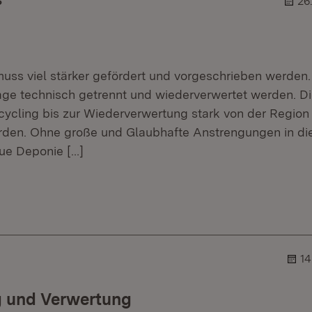
S
26
uss viel stärker gefördert und vorgeschrieben werden.
ge technisch getrennt und wiederverwertet werden. D
cling bis zur Wiederverwertung stark von der Region
rden. Ohne große und Glaubhafte Anstrengungen in di
eue Deponie
[…]
r.
hner.
14
 und Verwertung