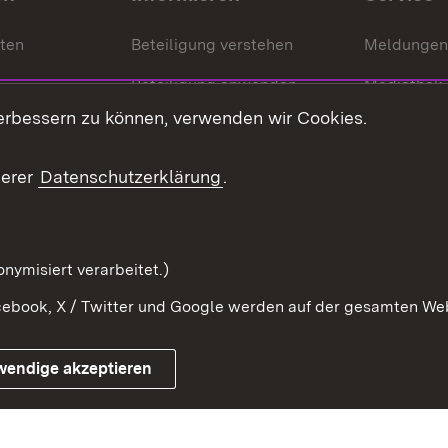
nten
Beteiligung verstehen
Meldungen
Beteiligung anwenden
Mediathek
erbessern zu können, verwenden wir Cookies.
ragte
Beteiligung stärken
Publikatio
Beteiligung erleben
Glossar
serer
Datenschutzerklärung
.
Beteiligung erforschen
mung
nymisiert verarbeitet.)
ebook, X / Twitter und Google werden auf der gesamten Webs
Impressum
Kontakt
Benutzungshinweise
Netiqu
wendige akzeptieren