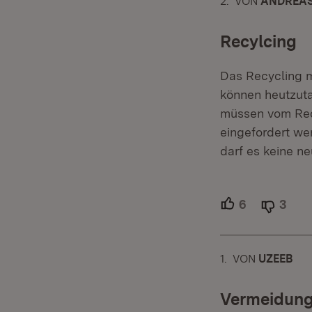
2.
KOMMENTAR
VON
:
ANDREA
Recylcing
Das Recycling m
können heutzuta
müssen vom Recy
eingefordert we
darf es keine n
6
Unterstütze
3
Able
1.
KOMMENTAR
VON
:
UZEEB
Vermeidung