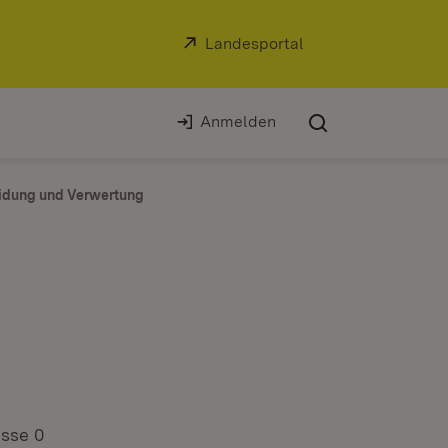
Extern:
Landesportal
(Öffnet in neuem Fe
Anmelden
idung und Verwertung
sse 0