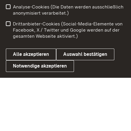
Zum 
Analyse-Cookies (Die Daten werden ausschließlich
Impressum
Kontakt
anonymisiert verarbeitet.)
Benutzungshinweise
Netiquette
Drittanbieter-Cookies (Social-Media-Elemente von
Barrierefreiheit
Datenschutz
Facebook, X / Twitter und Google werden auf der
gesamten Webseite aktiviert.)
Cookies
Alle akzeptieren
Auswahl bestätigen
Notwendige akzeptieren
Link zum Landesportal