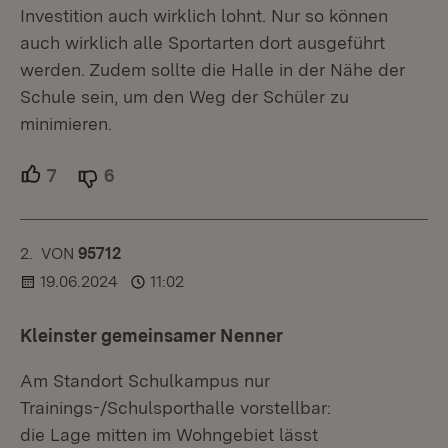
Investition auch wirklich lohnt. Nur so können
auch wirklich alle Sportarten dort ausgeführt
werden. Zudem sollte die Halle in der Nähe der
Schule sein, um den Weg der Schüler zu
minimieren.
7
Unterstützer.
6
Ablehner.
2.
KOMMENTAR
VON
:
95712
19.06.2024
11:02
Kleinster gemeinsamer Nenner
Am Standort Schulkampus nur
Trainings-/Schulsporthalle vorstellbar:
die Lage mitten im Wohngebiet lässt