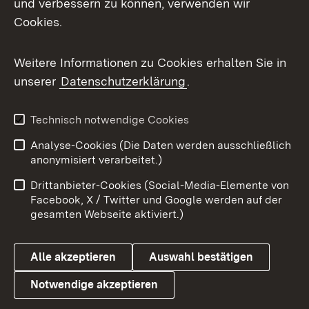
und verbessern zu können, verwenden wir
Facebook
Cookies.
Flickr
Weitere Informationen zu Cookies erhalten Sie in
X / Twitter
unserer
Datenschutzerklärung
.
Youtube
Technisch notwendige Cookies
Zum 
Analyse-Cookies (Die Daten werden ausschließlich
Impressum
Kontakt
anonymisiert verarbeitet.)
Benutzungshinweise
Netiquette
Drittanbieter-Cookies (Social-Media-Elemente von
Barrierefreiheit
Datenschutz
Facebook, X / Twitter und Google werden auf der
gesamten Webseite aktiviert.)
Cookies
Alle akzeptieren
Auswahl bestätigen
Notwendige akzeptieren
Link zum Landesportal