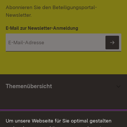
Abonnieren Sie den Beteiligungsportal-
Newsletter.
E-Mail zur Newsletter-Anmeldung
News
Themenübersicht
Social Media
Um unsere Webseite für Sie optimal gestalten