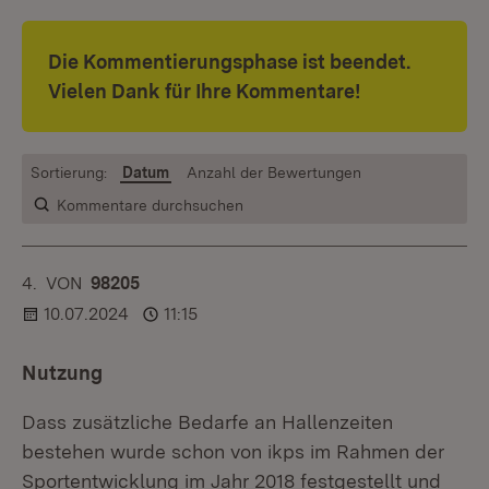
Die Kommentierungsphase ist beendet.
Vielen Dank für Ihre Kommentare!
Sortierung:
Datum
Anzahl der Bewertungen
Kommentare durchsuchen
4.
KOMMENTAR
VON
:
98205
10.07.2024
11:15
Nutzung
Dass zusätzliche Bedarfe an Hallenzeiten
bestehen wurde schon von ikps im Rahmen der
Sportentwicklung im Jahr 2018 festgestellt und