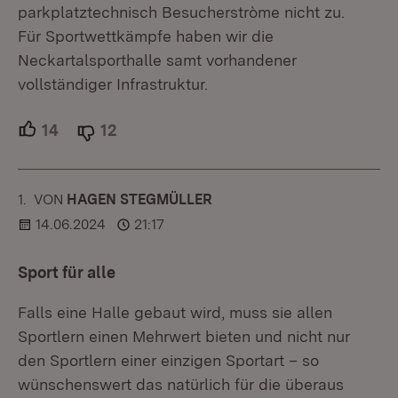
parkplatztechnisch Besucherstròme nicht zu.
Für Sportwettkämpfe haben wir die
Neckartalsporthalle samt vorhandener
vollständiger Infrastruktur.
14
Unterstützer.
12
Ablehner.
1.
KOMMENTAR
VON
:
HAGEN STEGMÜLLER
14.06.2024
21:17
Sport für alle
Falls eine Halle gebaut wird, muss sie allen
Sportlern einen Mehrwert bieten und nicht nur
den Sportlern einer einzigen Sportart – so
wünschenswert das natürlich für die überaus