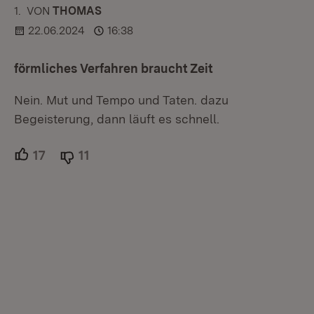
1.
KOMMENTAR
VON
:
THOMAS
22.06.2024
16:38
förmliches Verfahren braucht Zeit
Nein. Mut und Tempo und Taten. dazu
Begeisterung, dann läuft es schnell.
17
Unterstützer.
11
Ablehner.