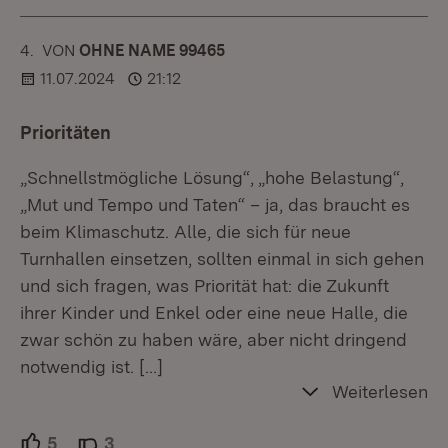
4.
KOMMENTAR
VON
:
OHNE NAME 99465
11.07.2024
21:12
Prioritäten
„Schnellstmögliche Lösung“, „hohe Belastung“,
„Mut und Tempo und Taten“ – ja, das braucht es
beim Klimaschutz. Alle, die sich für neue
Turnhallen einsetzen, sollten einmal in sich gehen
und sich fragen, was Priorität hat: die Zukunft
ihrer Kinder und Enkel oder eine neue Halle, die
zwar schön zu haben wäre, aber nicht dringend
notwendig ist.
[…]
Weiterlesen
5
Unterstützer.
3
Ablehner.