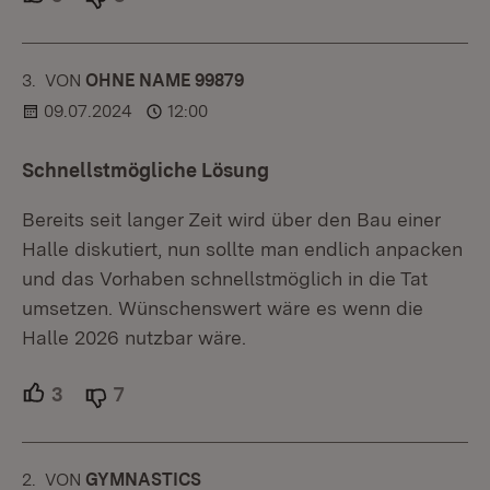
3.
KOMMENTAR
VON
:
OHNE NAME 99879
09.07.2024
12:00
Schnellstmögliche Lösung
Bereits seit langer Zeit wird über den Bau einer
Halle diskutiert, nun sollte man endlich anpacken
und das Vorhaben schnellstmöglich in die Tat
umsetzen. Wünschenswert wäre es wenn die
Halle 2026 nutzbar wäre.
3
Unterstützer.
7
Ablehner.
2.
KOMMENTAR
VON
:
GYMNASTICS