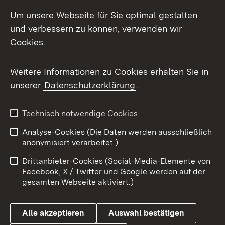
Social Media
Um unsere Webseite für Sie optimal gestalten
und verbessern zu können, verwenden wir
Facebook
Cookies.
Flickr
Weitere Informationen zu Cookies erhalten Sie in
X / Twitter
unserer
Datenschutzerklärung
.
Youtube
Technisch notwendige Cookies
Zum 
Analyse-Cookies (Die Daten werden ausschließlich
Impressum
Kontakt
anonymisiert verarbeitet.)
Benutzungshinweise
Netiquette
Drittanbieter-Cookies (Social-Media-Elemente von
Barrierefreiheit
Datenschutz
Facebook, X / Twitter und Google werden auf der
gesamten Webseite aktiviert.)
Cookies
Alle akzeptieren
Auswahl bestätigen