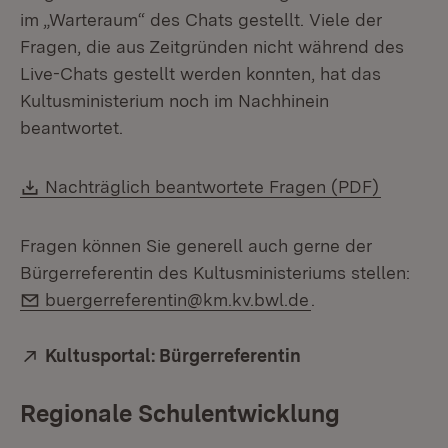
im „Warteraum“ des Chats gestellt. Viele der
Fragen, die aus Zeitgründen nicht während des
Live-Chats gestellt werden konnten, hat das
Kultusministerium noch im Nachhinein
beantwortet.
Download:
(Öffnet 
Nachträglich beantwortete Fragen (PDF)
Fragen können Sie generell auch gerne der
Bürgerreferentin des Kultusministeriums stellen:
E-Mail:
buergerreferentin@km.kv.bwl.de
.
Extern:
Kultusportal: Bürgerreferentin
(Öffnet in neuem
Regionale Schulentwicklung