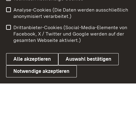
Zum 
Analyse-Cookies (Die Daten werden ausschließlich
Impressum
Kontakt
anonymisiert verarbeitet.)
Benutzungshinweise
Netiquette
Drittanbieter-Cookies (Social-Media-Elemente von
Barrierefreiheit
Datenschutz
Facebook, X / Twitter und Google werden auf der
gesamten Webseite aktiviert.)
Cookies
Alle akzeptieren
Auswahl bestätigen
Notwendige akzeptieren
Link zum Landesportal