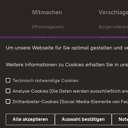
Mitmachen
Vorschlag
Effizienzgesetz
Bürgerrefere
Dienst- und
Abgeordnete
Versorgungsbezüge
Um unsere Webseite für Sie optimal gestalten und v
Bürgerbeauft
Kommunale Verfahren
Petition
Weitere Informationen zu Cookies erhalten Sie in un
Weitere
Volksantrag
Beteiligungsprozesse
Technisch notwendige Cookies
Volksabstim
Analyse-Cookies (Die Daten werden ausschließlich ano
Drittanbieter-Cookies (Social-Media-Elemente von Fac
Link zum Landesportal
Alle akzeptieren
Auswahl bestätigen
Not