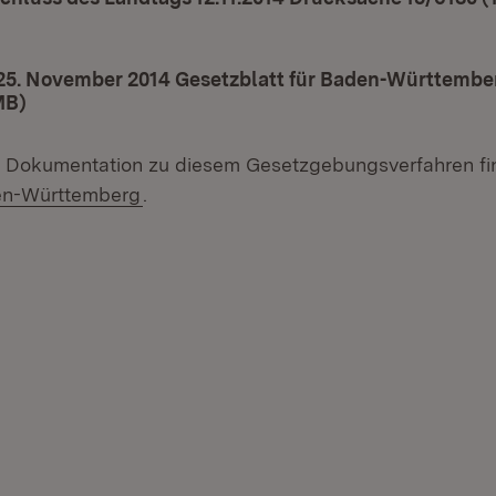
in neuem Fenster)
5. November 2014 Gesetzblatt für Baden-Württemberg
MB)
(Öffnet in neuem Fenster)
e Dokumentation zu diesem Gesetzgebungsverfahren fi
(Öffnet in neuem Fenster)
en-Württemberg
.