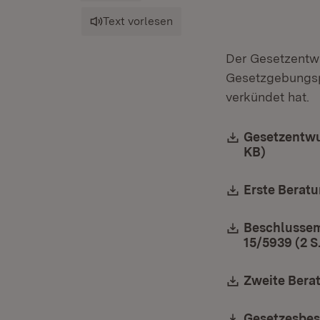
Text vorlesen
Der Gesetzentwu
Gesetzgebungsp
verkündet hat.
Download:
Gesetzentwur
KB)
(Öffnet 
Download:
Erste Beratu
Download:
Beschlussem
15/5939 (2 S
Download:
Zweite Berat
Download:
Gesetzesbesc