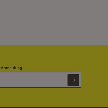
er-Anmeldung
Newsletter 