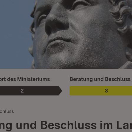
Ist ausgewählt.
rt des Ministeriums
Beratung und Beschluss
2
3
Phase
:
Phase
:
chluss
ng und Beschluss im La