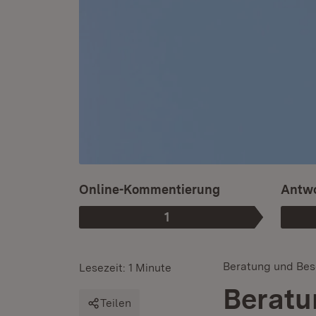
Online-Kommentierung
Antwo
1
Phase
:
Beratung und Bes
Lesezeit: 1 Minute
Beratu
Teilen