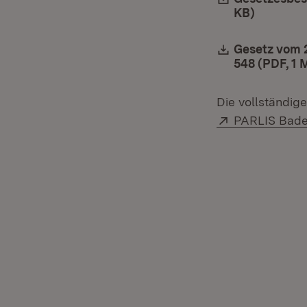
KB)
(Öffnet 
Download:
Gesetz vom 2
548 (PDF, 1 
Die vollständig
Extern:
PARLIS Bad