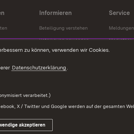
en
Informieren
Service
nten
Beteiligung verstehen
Meldungen
Beteiligung anwenden
Mediathek
erbessern zu können, verwenden wir Cookies.
ragte
Beteiligung stärken
Publikatio
Beteiligung erleben
Glossar
serer
Datenschutzerklärung
.
Beteiligung erforschen
mung
nymisiert verarbeitet.)
ebook, X / Twitter und Google werden auf der gesamten Webs
Impressum
Kontakt
Benutzungshinweise
Netiqu
wendige akzeptieren