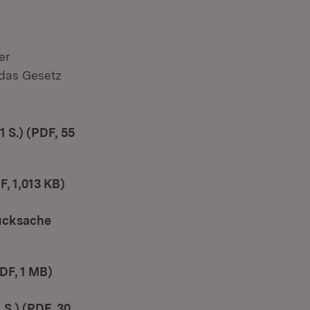
er
das Gesetz
 S.) (PDF, 55
F, 1,013 KB)
(Öffnet in neuem Fenster)
ucksache
DF, 1 MB)
(Öffnet in neuem Fenster)
S.) (PDF, 30