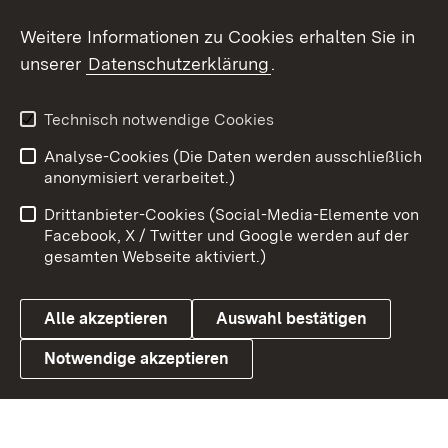
Weitere Informationen zu Cookies erhalten Sie in
X / Twitter
unserer
Datenschutzerklärung
.
Youtube
Technisch notwendige Cookies
Zum 
Analyse-Cookies (Die Daten werden ausschließlich
Impressum
Kontakt
anonymisiert verarbeitet.)
Benutzungshinweise
Netiquette
Drittanbieter-Cookies (Social-Media-Elemente von
Barrierefreiheit
Datenschutz
Facebook, X / Twitter und Google werden auf der
gesamten Webseite aktiviert.)
Cookies
Alle akzeptieren
Auswahl bestätigen
Notwendige akzeptieren
Link zum Landesportal