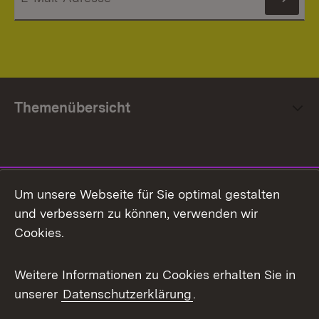
News
Themenübersicht
Social Media
Um unsere Webseite für Sie optimal gestalten
und verbessern zu können, verwenden wir
Facebook
Cookies.
Flickr
Weitere Informationen zu Cookies erhalten Sie in
X / Twitter
unserer
Datenschutzerklärung
.
Youtube