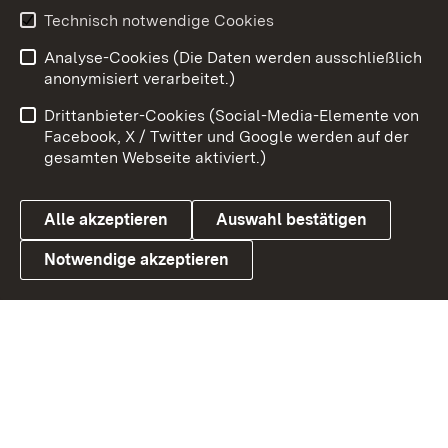
Technisch notwendige Cookies
Zum 
Analyse-Cookies (Die Daten werden ausschließlich
Impressum
Kontakt
anonymisiert verarbeitet.)
Benutzungshinweise
Netiquette
Drittanbieter-Cookies (Social-Media-Elemente von
Barrierefreiheit
Datenschutz
Facebook, X / Twitter und Google werden auf der
gesamten Webseite aktiviert.)
Cookies
Alle akzeptieren
Auswahl bestätigen
Notwendige akzeptieren
Link zum Landesportal