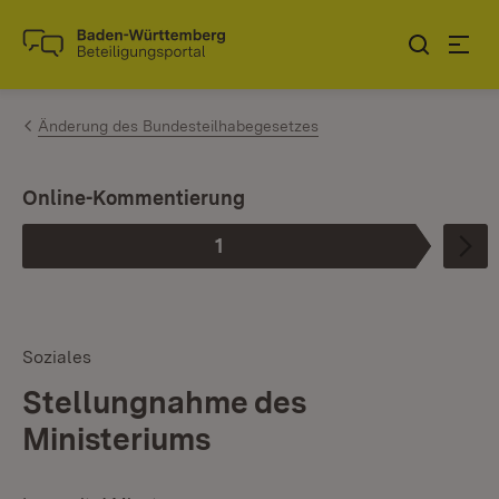
Zum Inhalt springen
Link zur Startseite
Änderung des Bundesteilhabegesetzes
I
Online-Kommentierung
1
Phase
:
Soziales
Stellungnahme des
Ministeriums