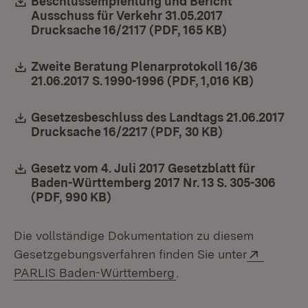
Download:
Beschlussempfehlung und Bericht
Ausschuss für Verkehr 31.05.2017
Drucksache 16/2117 (PDF, 165 KB)
(Öffnet in ne
Download:
Zweite Beratung Plenarprotokoll 16/36
21.06.2017 S. 1990-1996 (PDF, 1,016 KB)
(Öffnet i
Download:
Gesetzesbeschluss des Landtags 21.06.2017
Drucksache 16/2217 (PDF, 30 KB)
(Öffnet in neu
Download:
Gesetz vom 4. Juli 2017 Gesetzblatt für
Baden-Württemberg 2017 Nr. 13 S. 305-306
(PDF, 990 KB)
(Öffnet in neuem Fenster)
Die vollständige Dokumentation zu diesem
Extern:
Gesetzgebungsverfahren finden Sie unter
(Öffnet in neuem Fenste
PARLIS Baden-Württemberg
.