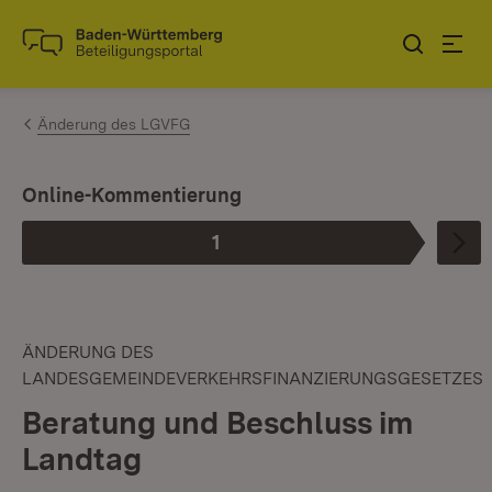
Zum Inhalt springen
Link zur Startseite
Änderung des LGVFG
Online-Kommentierung
1
Phase
:
ÄNDERUNG DES
LANDESGEMEINDEVERKEHRSFINANZIERUNGSGESETZES
Beratung und Beschluss im
Landtag