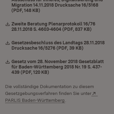
Migration 14.11.2018 Drucksache 16/5168
(PDF, 148 KB)
(Öffnet in neuem Fenster)
Download:
Zweite Beratung Plenarprotokoll 16/76
28.11.2018 S. 4603-4604 (PDF, 837 KB)
(Öffnet in
Download:
Gesetzesbeschluss des Landtags 28.11.2018
Drucksache 16/5276 (PDF, 39 KB)
(Öffnet in ne
Download:
Gesetz vom 28. November 2018 Gesetzblatt
für Baden-Württemberg 2018 Nr. 19 S. 437-
439 (PDF, 120 KB)
(Öffnet in neuem Fenster)
Die vollständige Dokumentation zu diesem
Extern:
Gesetzgebungsverfahren finden Sie unter
(Öffnet in neuem Fenste
PARLIS Baden-Württemberg
.