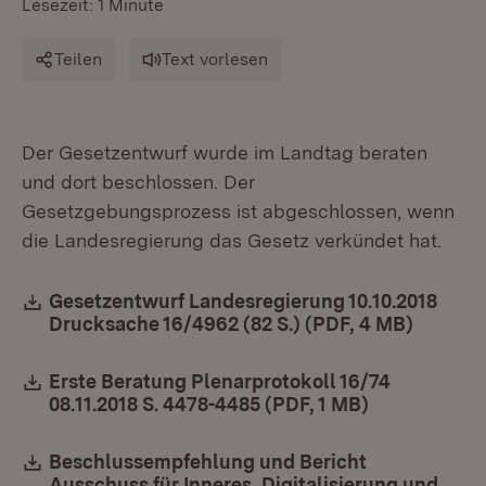
Lesezeit: 1 Minute
Teilen
Text vorlesen
Der Gesetzentwurf wurde im Landtag beraten
und dort beschlossen. Der
Gesetzgebungsprozess ist abgeschlossen, wenn
die Landesregierung das Gesetz verkündet hat.
Download:
Gesetzentwurf Landesregierung 10.10.2018
Drucksache 16/4962 (82 S.) (PDF, 4 MB)
(Öffnet
Download:
Erste Beratung Plenarprotokoll 16/74
08.11.2018 S. 4478-4485 (PDF, 1 MB)
(Öffnet in n
Download:
Beschlussempfehlung und Bericht
Ausschuss für Inneres, Digitalisierung und