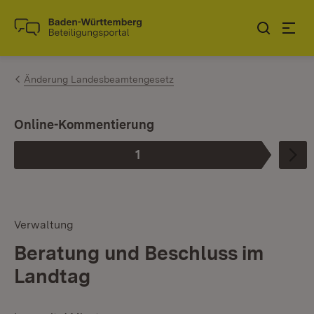
Zum Inhalt springen
Link zur Startseite
Änderung Landesbeamtengesetz
Online-Kommentierung
1
Phase
:
Verwaltung
Beratung und Beschluss im
Landtag