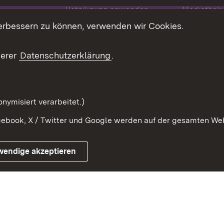
Beteiligung anwenden
Mediathek
erbessern zu können, verwenden wir Cookies.
ragte
Beteiligung stärken
Publikatio
Beteiligung erleben
Glossar
serer
Datenschutzerklärung
.
Beteiligung erforschen
mung
nymisiert verarbeitet.)
ebook, X / Twitter und Google werden auf der gesamten Webs
Impressum
Kontakt
Benutzungshinweise
Netiqu
wendige akzeptieren