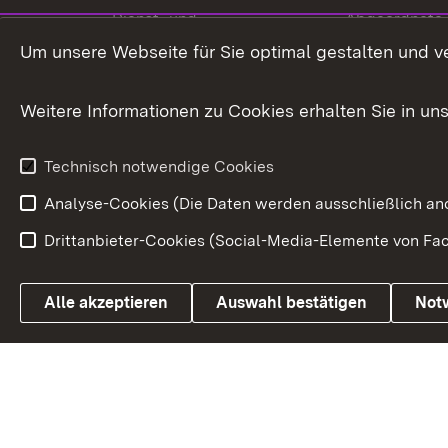
Dienst- und
Abgeordnete
Versorgungsbezüge
Um unsere Webseite für Sie optimal gestalten und v
Bürgerbeauft
Kommunale Verfahren
Petition
Weitere Informationen zu Cookies erhalten Sie in un
Weitere
Volksantrag
Beteiligungsprozesse
Technisch notwendige Cookies
Volksabstim
Analyse-Cookies (Die Daten werden ausschließlich ano
Drittanbieter-Cookies (Social-Media-Elemente von Fac
Link zum Landesportal
Alle akzeptieren
Auswahl bestätigen
Not