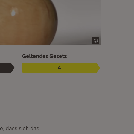
Ist ausgewählt. Ist die aktuelle Phase.
Geltendes Gesetz
4
Phase
:
e, dass sich das