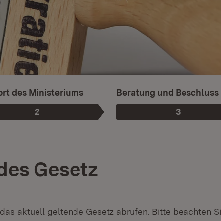
rt des Ministeriums
Beratung und Beschluss
2
3
Phase
:
Phase
:
des Gesetz
 das aktuell geltende Gesetz abrufen. Bitte beachten Si