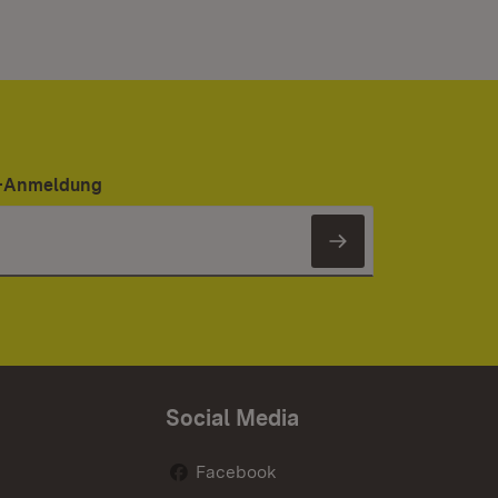
er-Anmeldung
Newsletter 
Social Media
Facebook