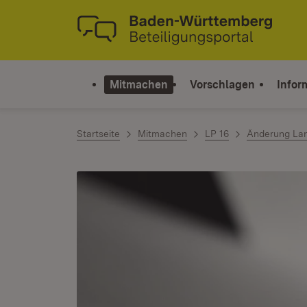
Zum Inhalt springen
Link zur Startseite
Mitmachen
Vorschlagen
Infor
Startseite
Mitmachen
LP 16
Änderung La