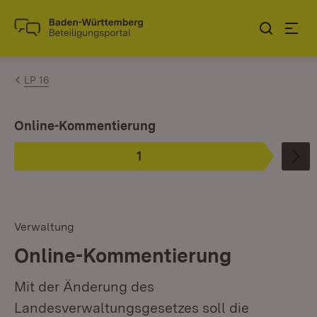
Zum Inhalt springen
Link zur Startseite
LP 16
Ist ausgewählt.
Online-Kommentierung
1
Phase
:
Verwaltung
Online-Kommentierung
Mit der Änderung des
Landesverwaltungsgesetzes soll die