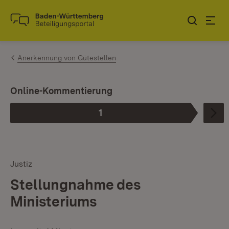
Zum Inhalt springen
Link zur Startseite
Anerkennung von Gütestellen
I
Online-Kommentierung
1
Phase
:
Justiz
Stellungnahme des
Ministeriums