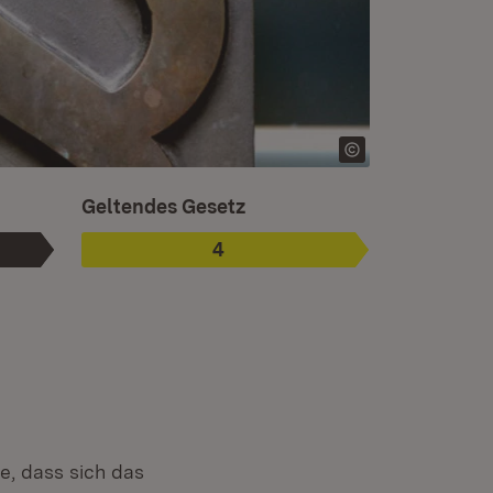
Ist ausgewählt. Ist die aktuelle Phase.
Geltendes Gesetz
4
Phase
:
e, dass sich das