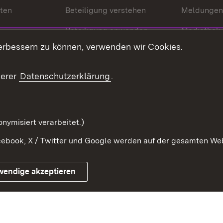
nten
Beteiligung verstehen
Meldungen
Beteiligung anwenden
Mediathek
erbessern zu können, verwenden wir Cookies.
ragte
Beteiligung stärken
Publikatio
Beteiligung erleben
Glossar
serer
Datenschutzerklärung
.
Beteiligung erforschen
mung
nymisiert verarbeitet.)
ebook, X / Twitter und Google werden auf der gesamten Webs
Impressum
Kontakt
Benutzungshinweise
Netiqu
wendige akzeptieren