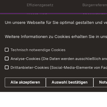
Effizienzgesetz
Bürgerrefere
Dienst- und
Abgeordnete
Versorgungsbezüge
Um unsere Webseite für Sie optimal gestalten und v
Bürgerbeauft
Kommunale Verfahren
Petition
Weitere Informationen zu Cookies erhalten Sie in un
Weitere
Volksantrag
Beteiligungsprozesse
Technisch notwendige Cookies
Volksabstim
Analyse-Cookies (Die Daten werden ausschließlich ano
Drittanbieter-Cookies (Social-Media-Elemente von Fac
Link zum Landesportal
Alle akzeptieren
Auswahl bestätigen
Not