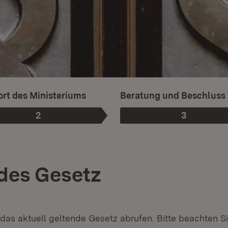
rt des Ministeriums
Beratung und Beschluss
2
3
Phase
:
Phase
:
des Gesetz
 das aktuell geltende Gesetz abrufen. Bitte beachten Si