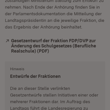
zuständigen Ministerium Stellung zum Entwurf zu
nehmen. Nach Ende der Anhörung finden Sie in
der Parlamentsdokumentation die Mitteilung der
Landtagspräsidentin an die jeweilige Fraktion, die
das Ergebnis der Anhörung beinhaltet.
Extern:
Gesetzentwurf der Fraktion FDP/DVP zur
Änderung des Schulgesetzes (Berufliche
Realschule) (PDF)
(Öffnet in neuem Fenster)
Hinweis
:
Entwürfe der Fraktionen
Die an dieser Stelle verlinkten
Gesetzentwürfe stellen Initiativen einer oder
mehrerer Fraktionen dar. Im Auftrag des
Landtags führt die Landesregierung zu