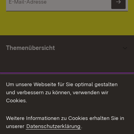
News
Themenübersicht
Social Media
Um unsere Webseite für Sie optimal gestalten
und verbessern zu können, verwenden wir
Facebook
Cookies.
Flickr
Weitere Informationen zu Cookies erhalten Sie in
X / Twitter
unserer
Datenschutzerklärung
.
Youtube