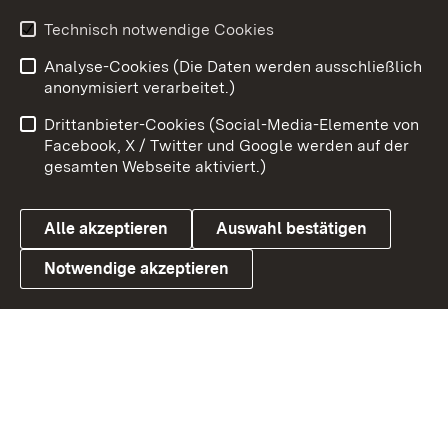
Technisch notwendige Cookies
Zum 
Analyse-Cookies (Die Daten werden ausschließlich
Impressum
Kontakt
anonymisiert verarbeitet.)
Benutzungshinweise
Netiquette
Drittanbieter-Cookies (Social-Media-Elemente von
Barrierefreiheit
Datenschutz
Facebook, X / Twitter und Google werden auf der
gesamten Webseite aktiviert.)
Cookies
Alle akzeptieren
Auswahl bestätigen
Notwendige akzeptieren
Link zum Landesportal