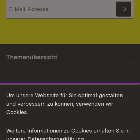
News
Themenübersicht
Social Media
Um unsere Webseite für Sie optimal gestalten
und verbessern zu können, verwenden wir
Facebook
Cookies.
Flickr
Weitere Informationen zu Cookies erhalten Sie in
X / Twitter
unserer
Datenschutzerklärung
.