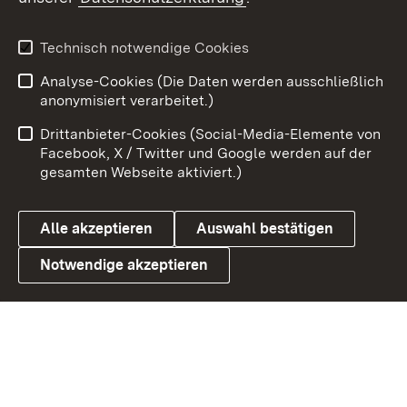
Youtube
Technisch notwendige Cookies
Zum 
Analyse-Cookies (Die Daten werden ausschließlich
Impressum
Kontakt
anonymisiert verarbeitet.)
Benutzungshinweise
Netiquette
Drittanbieter-Cookies (Social-Media-Elemente von
Barrierefreiheit
Datenschutz
Facebook, X / Twitter und Google werden auf der
gesamten Webseite aktiviert.)
Cookies
Alle akzeptieren
Auswahl bestätigen
Notwendige akzeptieren
Link zum Landesportal