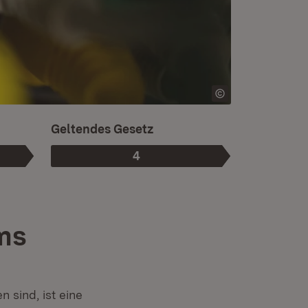
Ist die aktuelle Phase.
Geltendes Gesetz
4
Phase
:
ms
sind, ist eine