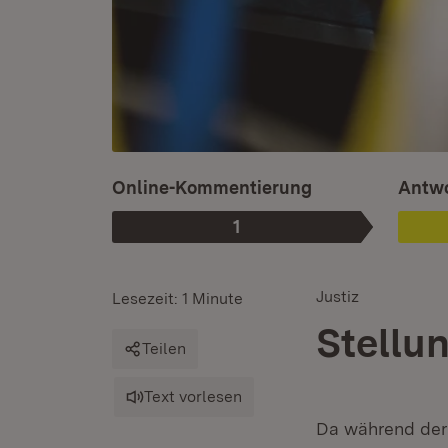
Ist au
Online-Kommentierung
Antwo
1
Phase
:
Justiz
Lesezeit: 1 Minute
Stellu
Teilen
Text vorlesen
Da während der