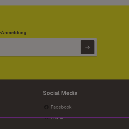
er-Anmeldung
Newsletter 
Social Media
Facebook
Flickr