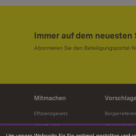
Immer auf dem neuesten
Abonnieren Sie den Beteiligungsportal-N
Mitmachen
Vorschlag
Effizienzgesetz
Bürgerrefere
Dienst- und
Abgeordnete
Versorgungsbezüge
Um unsere Webseite für Sie optimal gestalten und v