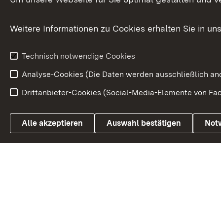
Bürgerbeauft
Kommunale Verfahren
Petition
Weitere Informationen zu Cookies erhalten Sie in un
Weitere
Volksantrag
Beteiligungsprozesse
Technisch notwendige Cookies
Volksabstim
Analyse-Cookies (Die Daten werden ausschließlich ano
Drittanbieter-Cookies (Social-Media-Elemente von Fac
Link zum Landesportal
Alle akzeptieren
Auswahl bestätigen
Not