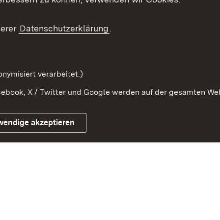
ragte
Beteiligung stärken
Publikatio
Beteiligung erleben
Glossar
serer
Datenschutzerklärung
.
Beteiligung erforschen
mung
nymisiert verarbeitet.)
ebook, X / Twitter und Google werden auf der gesamten Webs
Impressum
Kontakt
Benutzungshinweise
Netiqu
wendige akzeptieren