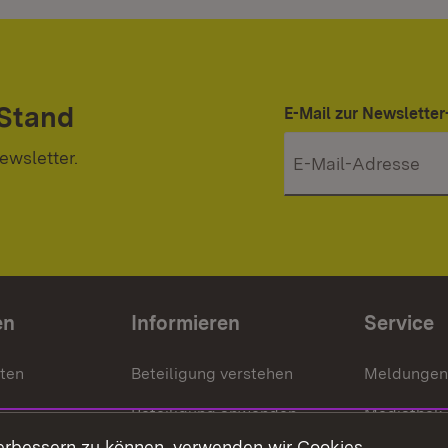
 Stand
E-Mail zur Newslett
ewsletter.
en
Informieren
Service
nten
Beteiligung verstehen
Meldungen
Beteiligung anwenden
Mediathek
erbessern zu können, verwenden wir Cookies.