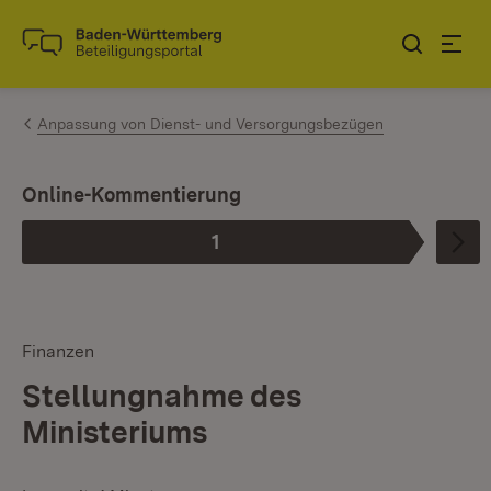
Zum Inhalt springen
Link zur Startseite
Anpassung von Dienst- und Versorgungsbezügen
I
Online-Kommentierung
1
Phase
:
Finanzen
Stellungnahme des
Ministeriums