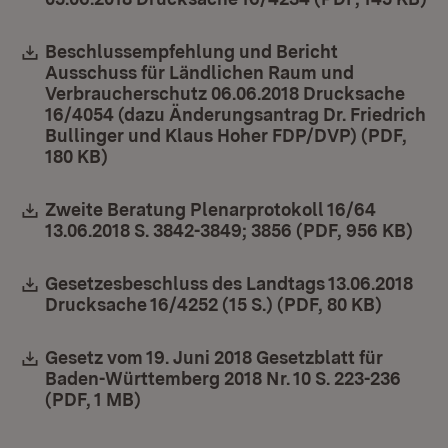
Download:
Beschlussempfehlung und Bericht
Ausschuss für Ländlichen Raum und
Verbraucherschutz 06.06.2018 Drucksache
16/4054 (dazu Änderungsantrag Dr. Friedrich
Bullinger und Klaus Hoher FDP/DVP) (PDF,
180 KB)
(Öffnet in neuem Fenster)
Download:
Zweite Beratung Plenarprotokoll 16/64
13.06.2018 S. 3842-3849; 3856 (PDF, 956 KB)
(Öff
Download:
Gesetzesbeschluss des Landtags 13.06.2018
Drucksache 16/4252 (15 S.) (PDF, 80 KB)
(Öffnet
Download:
Gesetz vom 19. Juni 2018 Gesetzblatt für
Baden-Württemberg 2018 Nr. 10 S. 223-236
(PDF, 1 MB)
(Öffnet in neuem Fenster)