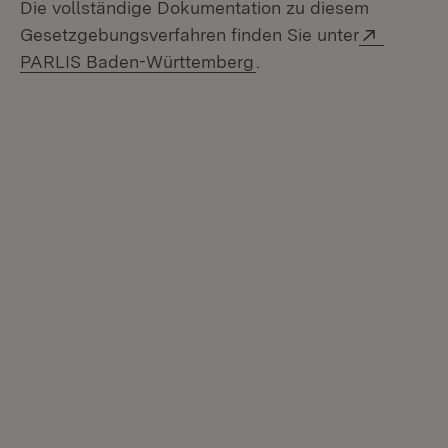
Die vollständige Dokumentation zu diesem
Extern:
Gesetzgebungsverfahren finden Sie unter
(Öffnet in neuem Fenste
PARLIS Baden-Württemberg
.