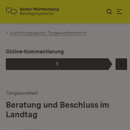
Zum Inhalt springen
Link zur Startseite
Ausführungsgesetz Tiergesundheitsrecht
Online-Kommentierung
1
Phase
:
Tiergesundheit
Beratung und Beschluss im
Landtag