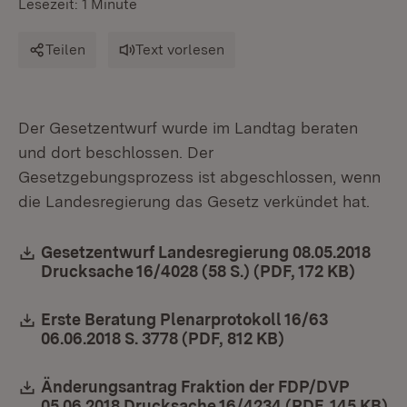
Lesezeit: 1 Minute
Teilen
Text vorlesen
Der Gesetzentwurf wurde im Landtag beraten
und dort beschlossen. Der
Gesetzgebungsprozess ist abgeschlossen, wenn
die Landesregierung das Gesetz verkündet hat.
Download:
Gesetzentwurf Landesregierung 08.05.2018
Drucksache 16/4028 (58 S.) (PDF, 172 KB)
(Öffne
Download:
Erste Beratung Plenarprotokoll 16/63
06.06.2018 S. 3778 (PDF, 812 KB)
(Öffnet in neue
Download:
Änderungsantrag Fraktion der FDP/DVP
05.06.2018 Drucksache 16/4234 (PDF, 145 KB)
(Ö