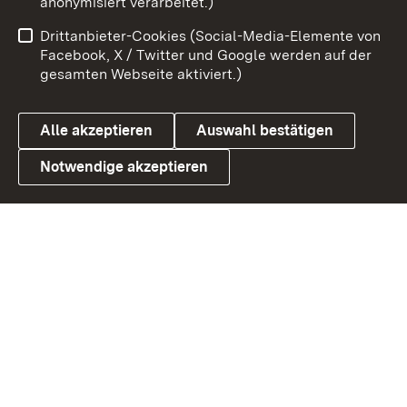
anonymisiert verarbeitet.)
Benutzungshinweise
Netiquette
Drittanbieter-Cookies (Social-Media-Elemente von
Barrierefreiheit
Datenschutz
Facebook, X / Twitter und Google werden auf der
gesamten Webseite aktiviert.)
Cookies
Alle akzeptieren
Auswahl bestätigen
Notwendige akzeptieren
Link zum Landesportal