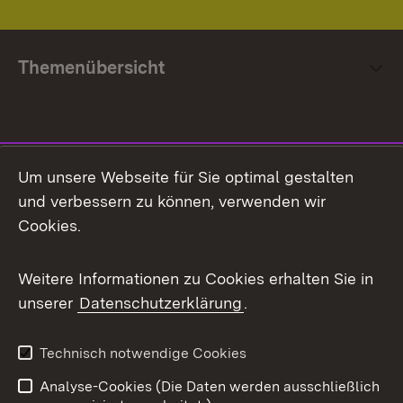
Themenübersicht
Social Media
Um unsere Webseite für Sie optimal gestalten
und verbessern zu können, verwenden wir
Facebook
Cookies.
Flickr
Weitere Informationen zu Cookies erhalten Sie in
X / Twitter
unserer
Datenschutzerklärung
.
Youtube
Technisch notwendige Cookies
Zum 
Analyse-Cookies (Die Daten werden ausschließlich
Impressum
Kontakt