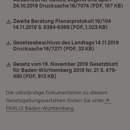
24.10.2019 Drucksache 16/7074 (PDF, 167 KB)
(Ö
Download:
Zweite Beratung Plenarprotokoll 16/104
14.11.2019 S. 6384-6398 (PDF, 1,023 KB)
(Öffnet 
Download:
Gesetzesbeschluss des Landtags 14.11.2019
Drucksache 16/7271 (PDF, 33 KB)
(Öffnet in neu
Download:
Gesetz vom 19. November 2019 Gesetzblatt
für Baden-Württemberg 2019 Nr. 21 S. 479-
480 (PDF, 913 KB)
(Öffnet in neuem Fenster)
Die vollständige Dokumentation zu diesem
Extern:
Gesetzgebungsverfahren finden Sie unter
(Öffnet in neuem Fenste
PARLIS Baden-Württemberg
.