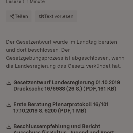
Lesezeit: 1 Minute
Teilen
Text vorlesen
Der Gesetzentwurf wurde im Landtag beraten
und dort beschlossen. Der
Gesetzgebungsprozess ist abgeschlossen, wenn
die Landesregierung das Gesetz verkündet hat.
Download:
Gesetzentwurf Landesregierung 01.10.2019
Drucksache 16/6988 (26 S.) (PDF, 161 KB)
(Öffne
Download:
Erste Beratung Plenarprotokoll 16/101
17.10.2019 S. 6200 (PDF, 1 MB)
(Öffnet in neuem F
Download:
Beschlussempfehlung und Bericht
Ausschuss für Kultus, Jugend und Sport