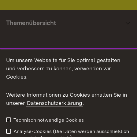
Themenübersicht
Social Media
Um unsere Webseite für Sie optimal gestalten
und verbessern zu können, verwenden wir
Facebook
Cookies.
Flickr
Weitere Informationen zu Cookies erhalten Sie in
X / Twitter
unserer
Datenschutzerklärung
.
Youtube
Technisch notwendige Cookies
Zum 
Analyse-Cookies (Die Daten werden ausschließlich
Impressum
Kontakt