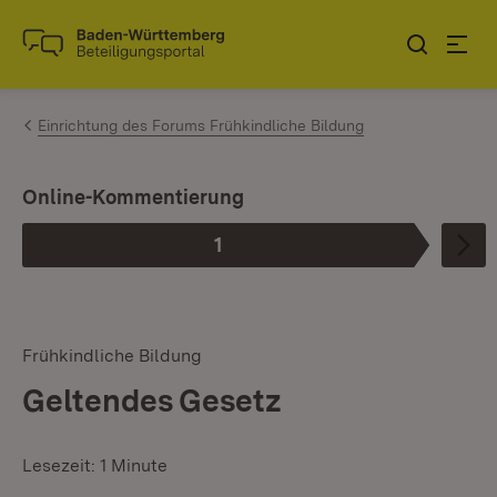
Zum Inhalt springen
Link zur Startseite
Einrichtung des Forums Frühkindliche Bildung
Online-Kommentierung
1
Phase
:
Frühkindliche Bildung
Geltendes Gesetz
Lesezeit: 1 Minute