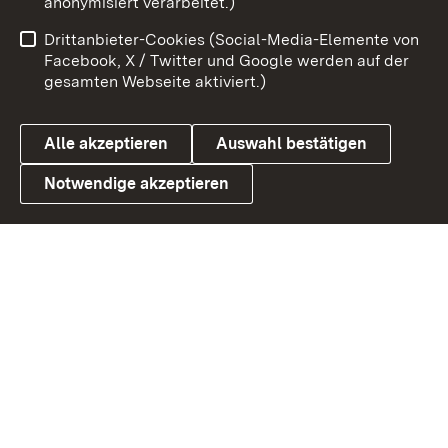
anonymisiert verarbeitet.)
Benutzungshinweise
Netiquette
Drittanbieter-Cookies (Social-Media-Elemente von
Barrierefreiheit
Datenschutz
Facebook, X / Twitter und Google werden auf der
gesamten Webseite aktiviert.)
Cookies
Alle akzeptieren
Auswahl bestätigen
Notwendige akzeptieren
Link zum Landesportal