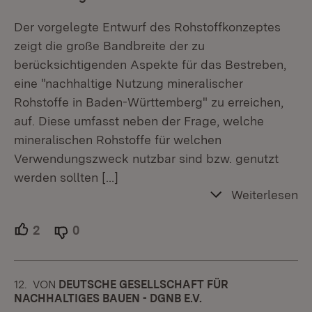
Der vorgelegte Entwurf des Rohstoffkonzeptes
zeigt die große Bandbreite der zu
berücksichtigenden Aspekte für das Bestreben,
eine "nachhaltige Nutzung mineralischer
Rohstoffe in Baden-Württemberg" zu erreichen,
auf. Diese umfasst neben der Frage, welche
mineralischen Rohstoffe für welchen
Verwendungszweck nutzbar sind bzw. genutzt
werden sollten
[…]
Weiterlesen
2
Unterstützer.
0
Ablehner.
12.
KOMMENTAR
VON
:
DEUTSCHE GESELLSCHAFT FÜR
NACHHALTIGES BAUEN - DGNB E.V.