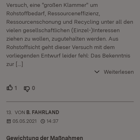
Versuch, eine "großen Klammer" um
Rohstoffbedarf, Ressourceneffizienz,
Ressourcenschonung und Recycling unter all den
vielen gesellschaftlichen (Einzel-)Interessen
ziehen zu wollen, zugutehalten werden. Aus
Rohstoffsicht geht dieser Versuch mit dem
vorliegenden Entwurf leider fehl: Das Bekenntnis
zur
[…]
Weiterlesen
1
Unterstützer.
0
Ablehner.
13.
KOMMENTAR
VON
:
B. FAHRLAND
05.05.2021
14:37
Gewichtung der Maßnahmen