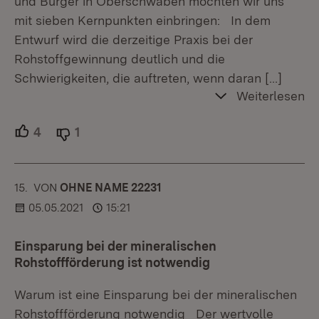
und Bürger in Oberschwaben möchten wir uns
mit sieben Kernpunkten einbringen: In dem
Entwurf wird die derzeitige Praxis bei der
Rohstoffgewinnung deutlich und die
Schwierigkeiten, die auftreten, wenn daran
[…]
Weiterlesen
4
Unterstützer.
1
Ablehner.
15.
KOMMENTAR
VON
:
OHNE NAME 22231
05.05.2021
15:21
Einsparung bei der mineralischen
Rohstoffförderung ist notwendig
Warum ist eine Einsparung bei der mineralischen
Rohstoffförderung notwendig Der wertvolle