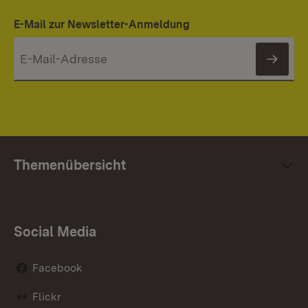
E-Mail zur Newsletter-Anmeldung
News
Themenübersicht
Social Media
Facebook
Flickr