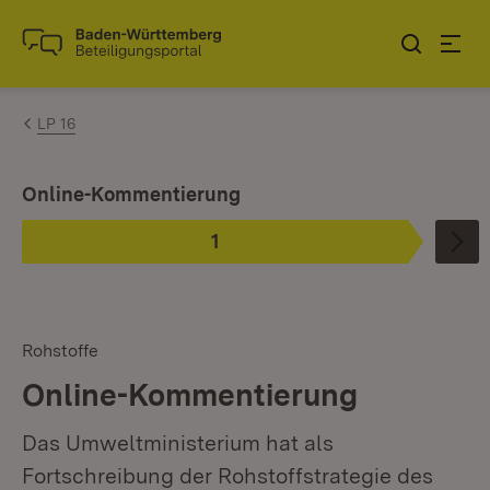
Zum Inhalt springen
Link zur Startseite
LP 16
Ist ausgewählt.
Online-Kommentierung
1
Phase
:
Rohstoffe
Online-Kommentierung
Das Umweltministerium hat als
Fortschreibung der Rohstoffstrategie des