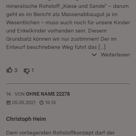
mineralische Rohstoff „Kiese und Sande“ – darum
geht es im Bericht als Massenabbaugut ja im
Wesentlichen – muss auch noch für unsere Kinder
und Enkelkinder vorhanden sein. Diesem
Grundsatz können wir nur zustimmen! Der im
Entwurf beschriebene Weg führt das
[…]
Weiterlesen
3
Unterstützer.
1
Ablehner.
14.
KOMMENTAR
VON
:
OHNE NAME 22278
05.05.2021
15:13
Christoph Heim
Dem vorliegenden Rohstoffkonzept darf der