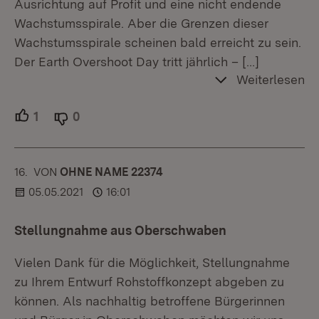
Ausrichtung auf Profit und eine nicht endende
Wachstumsspirale. Aber die Grenzen dieser
Wachstumsspirale scheinen bald erreicht zu sein.
Der Earth Overshoot Day tritt jährlich –
[…]
Weiterlesen
1
Unterstützer.
0
Ablehner.
16.
KOMMENTAR
VON
:
OHNE NAME 22374
05.05.2021
16:01
Stellungnahme aus Oberschwaben
Vielen Dank für die Möglichkeit, Stellungnahme
zu Ihrem Entwurf Rohstoffkonzept abgeben zu
können. Als nachhaltig betroffene Bürgerinnen