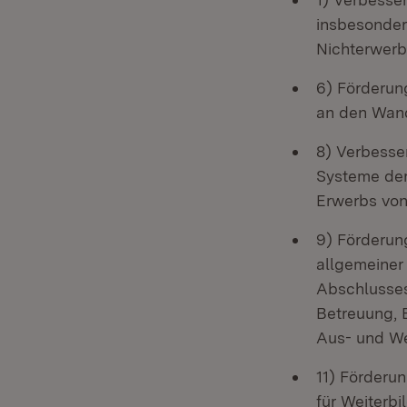
insbesonder
Nichterwer
6) Förderun
an den Wan
8) Verbesse
Systeme der
Erwerbs von
9) Förderun
allgemeiner
Abschlusses
Betreuung, 
Aus- und We
11) Förderu
für Weiterbi