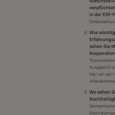
Gleichstell
verpflichte
in der ESF-
Einbeziehun
Wie wichtig
Erfahrungs
sehen Sie M
Kooperation
Transnation
Ausgleich u
hier ein win
Altenbetreu
Wo sehen S
Nachhaltigk
Gemeinsame 
kleinräumig