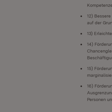
Kompetenz
12) Bessere
auf der Gru
13) Erleicht
14) Förderun
Chancenglei
Beschäftigu
15) Förderu
marginalisi
16) Förderu
Ausgrenzung
Personen un