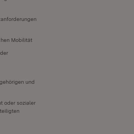
zanforderungen
chen Mobilität
 der
ngehörigen und
t oder sozialer
eiligten