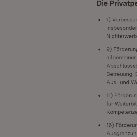
Die Privatp
1) Verbesse
insbesonder
Nichterwerb
9) Förderun
allgemeiner
Abschlusses
Betreuung, 
Aus- und We
11) Förderu
für Weiterbi
Kompetenze
16) Förderu
Ausgrenzung