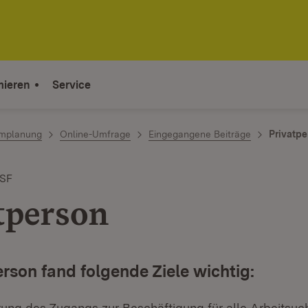
mieren
Service
mplanung
Online-Umfrage
Eingegangene Beiträge
Privatpe
ESF
tperson
erson fand folgende Ziele wichtig:
rung des Zugangs zur Beschäftigung für alle Arbeitsu