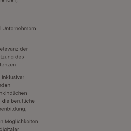
d Unternehmern
relevanz der
ützung des
etenzen
inklusiver
enden
hkindlichen
 die berufliche
nenbildung,
en Möglichkeiten
igitaler