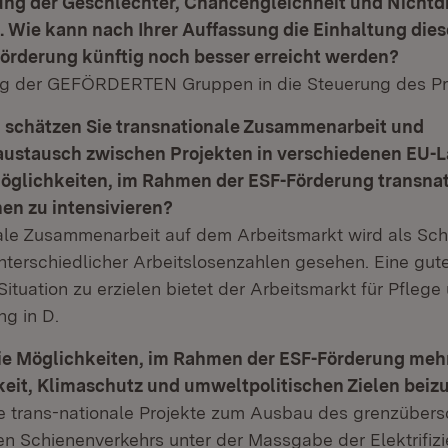
ung der Geschlechter, Chancengleichheit und Nichtd
t. Wie kann nach Ihrer Auffassung die Einhaltung die
Förderung künftig noch besser erreicht werden?
g der GEFÖRDERTEN Gruppen in die Steuerung des Pr
 schätzen Sie transnationale Zusammenarbeit und
austausch zwischen Projekten in verschiedenen EU-
öglichkeiten, im Rahmen der ESF-Förderung transna
en zu intensivieren?
ale Zusammenarbeit auf dem Arbeitsmarkt wird als Sc
nterschiedlicher Arbeitslosenzahlen gesehen. Eine gut
 Situation zu erzielen bietet der Arbeitsmarkt für Pflege
ng in D.
ie Möglichkeiten, im Rahmen der ESF-Förderung meh
eit, Klimaschutz und umweltpolitischen Zielen beiz
trans-nationale Projekte zum Ausbau des grenzübers
en Schienenverkehrs unter der Massgabe der Elektrifizi