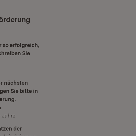
Förderung
 so erfolgreich,
chreiben Sie
er nächsten
en Sie bitte in
erung.
n
 Jahre
tzen der