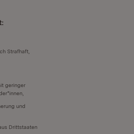
t:
h Strafhaft,
it geringer
der*innen,
cherung und
us Drittstaaten