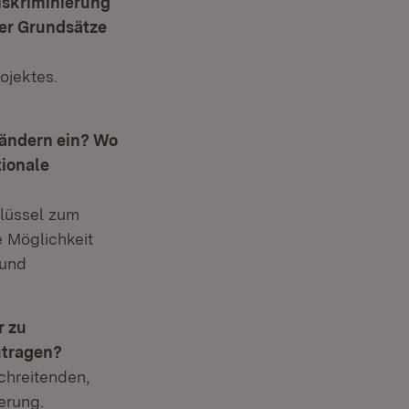
iskriminierung
ser Grundsätze
ojektes.
Ländern ein? Wo
tionale
hlüssel zum
e Möglichkeit
 und
r zu
utragen?
chreitenden,
erung.