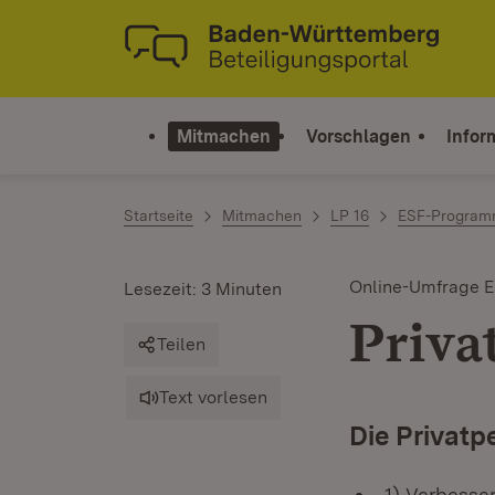
Zum Inhalt springen
Link zur Startseite
Mitmachen
Vorschlagen
Infor
Startseite
Mitmachen
LP 16
ESF-Program
Online-Umfrage 
Lesezeit: 3 Minuten
Priva
Teilen
Text vorlesen
Die Privatp
1) Verbesse