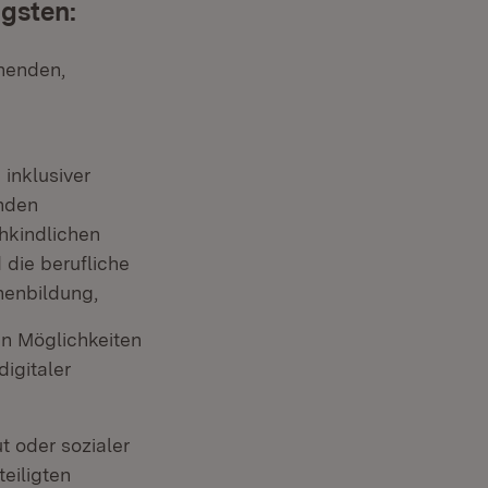
igsten:
chenden,
inklusiver
enden
hkindlichen
 die berufliche
nenbildung,
en Möglichkeiten
igitaler
t oder sozialer
eiligten