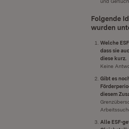
und Geflüch
Folgende Id
wurden unte
Welche ESF-
dass sie au
diese kurz.
Keine Antwo
Gibt es noc
Förderperio
diesem Zus
Grenzübersc
Arbeitssuch
Alle ESF-g